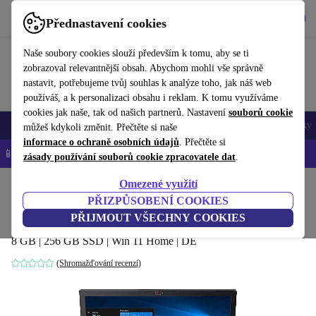
Stáhnout aplikaci
Stáhnout
Přednastavení cookies
Používejte refurbed rychle a snadno
Naše soubory cookies slouží především k tomu, aby se ti
zobrazoval relevantnější obsah. Abychom mohli vše správně
nastavit, potřebujeme tvůj souhlas k analýze toho, jak náš web
používáš, a k personalizaci obsahu i reklam. K tomu využíváme
cookies jak naše, tak od našich partnerů. Nastavení
souborů cookie
Mobily a smartphony
Notebooky
Tablety
Chytré hodinky
Doplňky
můžeš kdykoli změnit. Přečtěte si naše
informace o ochraně osobních údajů
. Přečtěte si
📱 -5 % NAVÍC na všechny iPhony – kód: IPHONEDEAL-
OP
zásady používání souborů cookie zpracovatele dat
.
Omezené využití
Domů
Produkty
Notebooky
Notebooky Lenovo
PŘIZPŮSOBENÍ COOKIES
Lenovo V330-15IKB | i3-8130U | 15.6"
PŘIJMOUT VŠECHNY COOKIES
8 GB | 256 GB SSD | Win 11 Home | DE
(Shromažďování recenzí)