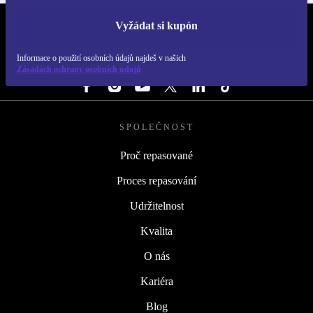
Vyžádat si kupón
REFURBED ČESKO - RETHINK NEW.
Informace o použití osobních údajů najdeš v našich
SLEDUJ NÁS
Zásadách ochrany osobních údajů
SPOLEČNOST
Proč repasované
Proces repasování
Udržitelnost
Kvalita
O nás
Kariéra
Blog