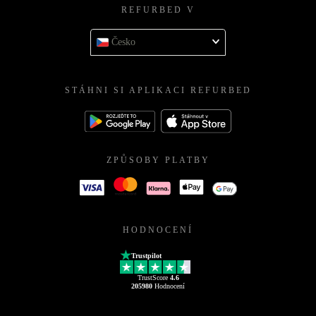
REFURBED V
Česko
STÁHNI SI APLIKACI REFURBED
ZPŮSOBY PLATBY
HODNOCENÍ
Trustpilot
TrustScore
4.6
205980
Hodnocení