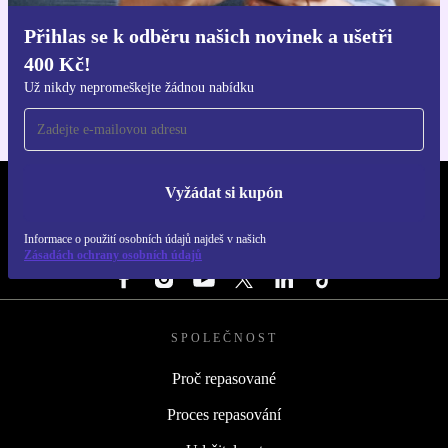
Přihlas se k odběru našich novinek a ušetři
Stáhni si aplikaci refurbed
400 Kč!
Pro iOS a Android
Už nikdy nepromeškejte žádnou nabídku
Vyžádat si kupón
REFURBED ČESKO - RETHINK NEW.
Informace o použití osobních údajů najdeš v našich
SLEDUJ NÁS
Zásadách ochrany osobních údajů
SPOLEČNOST
Proč repasované
Proces repasování