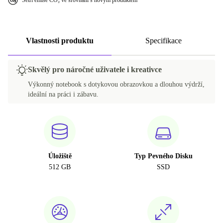
Šetří emise CO₂ ve srovnání s novým produktem
Vlastnosti produktu
Specifikace
Skvělý pro náročné uživatele i kreativce
Výkonný notebook s dotykovou obrazovkou a dlouhou výdrží,
ideální na práci i zábavu.
Úložiště
Typ Pevného Disku
512 GB
SSD