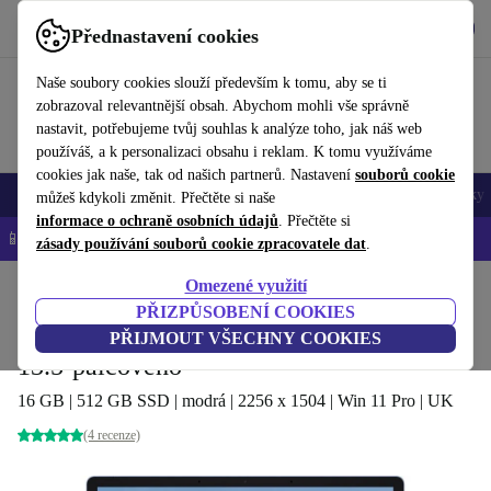
Stáhnout aplikaci
Stáhnout
Přednastavení cookies
Používejte refurbed rychle a snadno
Naše soubory cookies slouží především k tomu, aby se ti
zobrazoval relevantnější obsah. Abychom mohli vše správně
nastavit, potřebujeme tvůj souhlas k analýze toho, jak náš web
používáš, a k personalizaci obsahu i reklam. K tomu využíváme
cookies jak naše, tak od našich partnerů. Nastavení
souborů cookie
Mobily a smartphony
Notebooky
Tablety
Chytré hodinky
Doplňky
můžeš kdykoli změnit. Přečtěte si naše
informace o ochraně osobních údajů
. Přečtěte si
📱 -5 % NAVÍC na všechny iPhony – kód: IPHONEDEAL-
OP
zásady používání souborů cookie zpracovatele dat
.
Omezené využití
Domů
Produkty
Notebooky
Notebooky Microsoft
PŘIZPŮSOBENÍ COOKIES
Microsoft Surface Laptop 4 | i5-1135G7 |
PŘIJMOUT VŠECHNY COOKIES
13.5-palcového
16 GB | 512 GB SSD | modrá | 2256 x 1504 | Win 11 Pro | UK
(4 recenze)