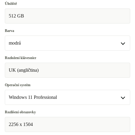
16.0 GB
Úložiště
K dispozici v jiné konfiguraci
512 GB
8.0 GB | černá, Windows 11 Home
Barva
modrá
modrá
Rozložení klávesnice
UK (angličtina)
černá
Operační systém
Windows 11 Professional
Windows 11 Professional
Rozlišení obrazovky
K dispozici v jiné konfiguraci
2256 x 1504
Windows 11 Home | černá