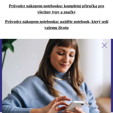
Průvodce nákupem notebooku: kompletní příručka pro
všechny typy a značky
Průvodce nákupem notebooku: najděte notebook, který sedí
vašemu životu
Přihlas se k odběru našich novinek a
ušetři 400 Kč!
Už nikdy nepromeškej žádnou nabídku.
Chci voucher
Informace o použití osobních údajů najdeš v našich
Zásadách ochrany osobních údajů
.