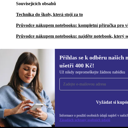
Souvisejících obsahů
Technika do školy, která stojí za to
Průvodce nákupem notebooku: kompletní příručka pro v
Průvodce nákupem notebooku: najděte notebook, který s
Přihlas se k odběru našich 
ušetři 400 Kč!
Přihlas se k odběru našich novinek a
Už nikdy nepromeškejte žádnou nabídku
ušetři 400 Kč!
Už nikdy nepromeškej žádnou nabídku.
Inf
Zás
Vyžádat si kupó
Informace o použití osobních údajů najdeš v našic
REFURBED ČESKO - RETHINK NEW.
Zásadách ochrany osobních údajů