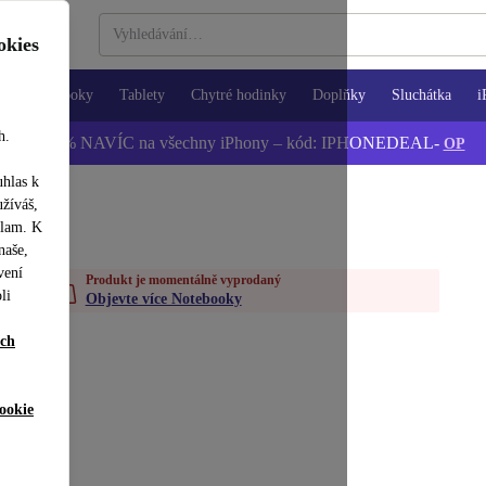
okies
Notebooky
Tablety
Chytré hodinky
Doplňky
Sluchátka
i
h.
📱 -5 % NAVÍC na všechny iPhony – kód: IPHONEDEAL-
OP
uhlas k
užíváš,
klam. K
naše,
vení
Produkt je momentálně vyprodaný
li
Objevte více Notebooky
ích
ookie