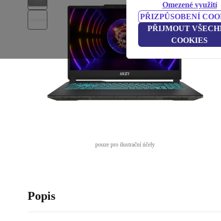
Omezené využití
PŘIZPŮSOBENÍ COO
PŘIJMOUT VŠECH
COOKIES
pouze pro ilustrační účely
Popis