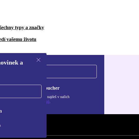
šechny typy a značky
edí vašemu životu
novinek a
Chci voucher
ormace o použití osobních údajů najdeš v našich
adách ochrany osobních údajů
.
n
h