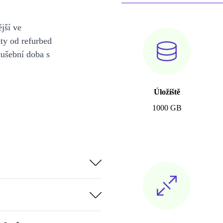
jší ve
y od refurbed
kušební doba s
Úložiště
1000 GB