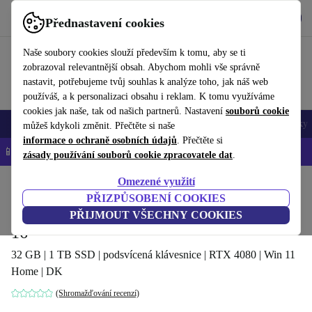
Stáhnout aplikaci
Stáhnout
Přednastavení cookies
Používejte refurbed rychle a snadno
Naše soubory cookies slouží především k tomu, aby se ti
zobrazoval relevantnější obsah. Abychom mohli vše správně
nastavit, potřebujeme tvůj souhlas k analýze toho, jak náš web
používáš, a k personalizaci obsahu i reklam. K tomu využíváme
cookies jak naše, tak od našich partnerů. Nastavení
souborů cookie
Mobily a smartphony
Notebooky
Tablety
Chytré hodinky
Doplňky
můžeš kdykoli změnit. Přečtěte si naše
informace o ochraně osobních údajů
. Přečtěte si
📱 -5 % NAVÍC na všechny iPhony – kód: IPHONEDEAL-
OP
zásady používání souborů cookie zpracovatele dat
.
Omezené využití
Domů
Produkty
Notebooky
PŘIZPŮSOBENÍ COOKIES
MSI Vector 16 HX A14VH | i9-14900HX |
PŘIJMOUT VŠECHNY COOKIES
16"
32 GB | 1 TB SSD | podsvícená klávesnice | RTX 4080 | Win 11
Home | DK
(Shromažďování recenzí)