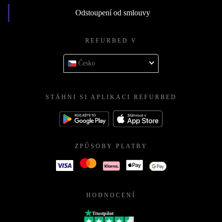
Odstoupení od smlouvy
REFURBED V
Česko
STÁHNI SI APLIKACI REFURBED
ZPŮSOBY PLATBY
HODNOCENÍ
Trustpilot