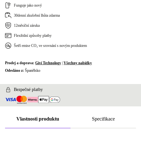
Funguje jako nový
30denní zkušební lhůta zdarma
12měsíční záruka
Flexibilní způsoby platby
Šetří emise CO₂ ve srovnání s novým produktem
Prodej a doprava:
Givi Technology
|
Všechny nabídky
Odesláno z:
Španělsko
Bezpečné platby
Vlastnosti produktu
Specifikace