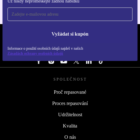
Už nikdy nepromeškejte žádnou nabídku
Vyžádat si kupón
REFURBED ČESKO - RETHINK NEW.
Informace o použití osobních údajů najdeš v našich
SLEDUJ NÁS
Zásadách ochrany osobních údajů
SPOLEČNOST
Proč repasované
Proces repasování
Udržitelnost
Kvalita
O nás