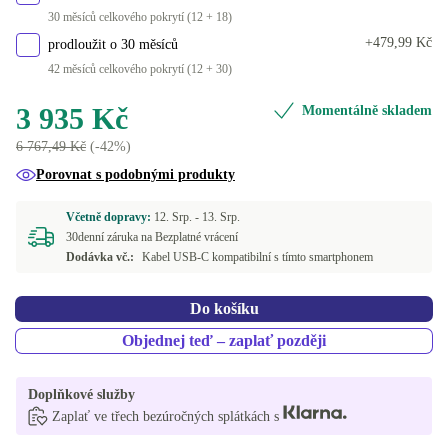
30 měsíců celkového pokrytí (12 + 18)
+479,99 Kč
prodloužit o 30 měsíců
42 měsíců celkového pokrytí (12 + 30)
3 935 Kč
Momentálně skladem
6 767,49 Kč
(-42%)
Porovnat s podobnými produkty
Včetně dopravy:
12. Srp. -
13. Srp.
30denní záruka na Bezplatné vrácení
Dodávka vč.:
Kabel USB-C kompatibilní s tímto smartphonem
Do košíku
Objednej teď – zaplať později
Doplňkové služby
Zaplať ve třech bezúročných splátkách s