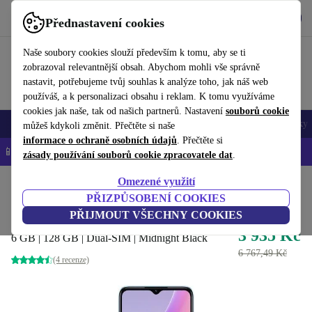
Stáhnout aplikaci
Stáhnout
Přednastavení cookies
Používejte refurbed rychle a snadno
Naše soubory cookies slouží především k tomu, aby se ti
zobrazoval relevantnější obsah. Abychom mohli vše správně
nastavit, potřebujeme tvůj souhlas k analýze toho, jak náš web
používáš, a k personalizaci obsahu i reklam. K tomu využíváme
cookies jak naše, tak od našich partnerů. Nastavení
souborů cookie
Mobily a smartphony
Notebooky
Tablety
Chytré hodinky
Doplňky
můžeš kdykoli změnit. Přečtěte si naše
informace o ochraně osobních údajů
. Přečtěte si
📱 -5 % NAVÍC na všechny iPhony – kód: IPHONEDEAL-
OP
zásady používání souborů cookie zpracovatele dat
.
Omezené využití
Domů
Produkty
Mobily a smartphony
Mobily Oppo
PŘIZPŮSOBENÍ COOKIES
Oppo A77
PŘIJMOUT VŠECHNY COOKIES
3 935 Kč
6 GB | 128 GB | Dual-SIM | Midnight Black
6 767,49 Kč
(4 recenze)