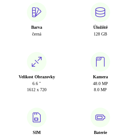
Barva
Úložiště
černá
128 GB
Velikost Obrazovky
Kamera
6.6 "
48.0 MP
1612 x 720
8.0 MP
SIM
Baterie