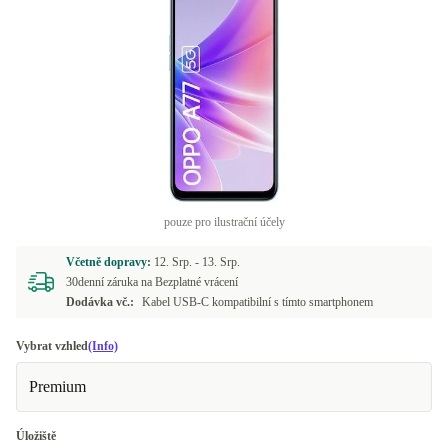
pouze pro ilustrační účely
Včetně dopravy:
12. Srp. -
13. Srp.
30denní záruka na Bezplatné vrácení
Dodávka vč.:
Kabel USB-C kompatibilní s tímto smartphonem
Vybrat vzhled
(Info)
Premium
Úložiště