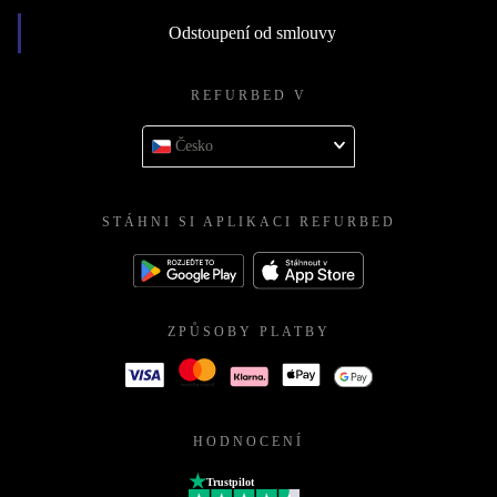
Odstoupení od smlouvy
REFURBED V
Česko
STÁHNI SI APLIKACI REFURBED
ZPŮSOBY PLATBY
HODNOCENÍ
Trustpilot