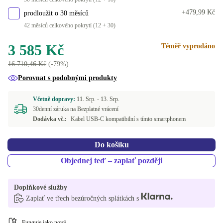
+479,99 Kč
prodloužit o 30 měsíců
42 měsíců celkového pokrytí (12 + 30)
3 585 Kč
Téměř vyprodáno
16 710,46 Kč
(-79%)
Porovnat s podobnými produkty
Včetně dopravy:
11. Srp. -
13. Srp.
30denní záruka na Bezplatné vrácení
Dodávka vč.:
Kabel USB-C kompatibilní s tímto smartphonem
Do košíku
Objednej teď – zaplať později
Doplňkové služby
Zaplať ve třech bezúročných splátkách s
Funguje jako nový