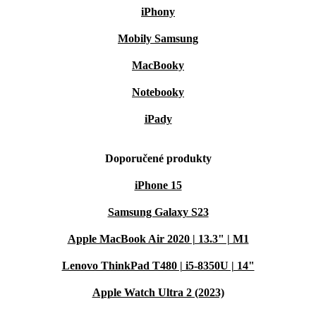
iPhony
Kapacita úložiště: 128 GB, 512 GB
Kamera: 12.0 MP
Mobily Samsung
Záruka refurbed: min. 12 měsíců
MacBooky
Notebooky
iPady
Doporučené produkty
iPhone 15
Samsung Galaxy S23
Apple MacBook Air 2020 | 13.3" | M1
Lenovo ThinkPad T480 | i5-8350U | 14"
Apple Watch Ultra 2 (2023)