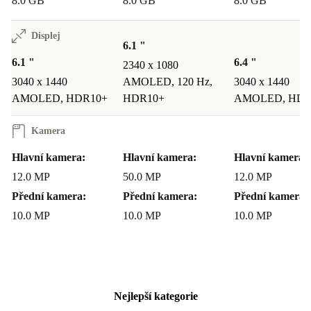
8.0 GB
8.0 GB
8.0 GB
extrémní stabilizace. Přední kamera je také nadprůměrně
širokoúhlá. Právě jsi přišel z posilovny a cvičil horní
Displej
6.1 "
část těla, nebo chceš udělat selfie po vánočních svátcích?
6.1 "
6.4 "
2340 x 1080
Žádný problém, tato přední kamera zachytí všechno.
3040 x 1440
AMOLED, 120 Hz,
3040 x 1440
AMOLED, HDR10+
HDR10+
AMOLED, HDR
Více než jen dobrý
Kamera
Zařízení je lepší než použité: úplně repasovný Samsung
Galaxy S10 totiž přichází s minimálně 12 měsíci záruky
Hlavní kamera:
Hlavní kamera:
Hlavní kamera:
a zdarma 30denní zkušební lhůtou. Galaxy S10 bez
12.0 MP
50.0 MP
12.0 MP
smlouvy a SIM zámku? To je u nás standard!
Přední kamera:
Přední kamera:
Přední kamera:
10.0 MP
10.0 MP
10.0 MP
Samsung Galaxy S10 můžeš koupit v následujících
variantách:
Barvy Galaxy S10: Prism White, Prism Black, Prism Green,
Nejlepší kategorie
Prism Blue, Canary Yellow, Prism Silver, Cardinal Red