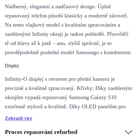
Nádherný, elegantní a nadčasový design. Úplně
repasovaný telefon působí klasicky a moderně zároveň.
Na tento vlajkový model s kvalitním zpracováním a
zaoblenými Infinity okraji je radost pohledět. Přesvědčí
tě od hlavy až k patě – ano, slyšíš správně, je to
pravděpodobně poslední model Samsungu s konektorem.
Displej
Infinity-O displej s otvorem pro přední kameru je
precizně a kvalitně zpracovaný. Křivky: Díky zaobleným
okrajům vypadá repasovaný Samsung Galaxy S10
extrémně stylově a kvalitně. Díky OLED panelům pro
osvětlení displeje vidíš barvy jasněji a čistěji než kdy
Zobrazit více
dřív.
Proces repasování refurbed