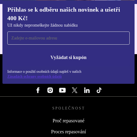
Přihlas se k odběru našich novinek a ušetři
400 Kč!
Stáhni si aplikaci refurbed
Pro iOS a Android
Už nikdy nepromeškejte žádnou nabídku
Vyžádat si kupón
REFURBED ČESKO - RETHINK NEW.
Informace o použití osobních údajů najdeš v našich
Zásadách ochrany osobních údajů
SLEDUJ NÁS
SPOLEČNOST
Proč repasované
Proces repasování