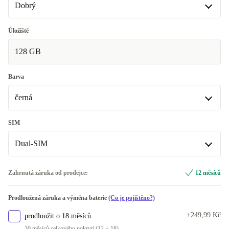
Dobrý
Dobrý
Úložiště
128 GB
Velmi dobrý
+474 Kč
Vynikající
+2 044 Kč
Barva
černá
černá
SIM
Dual-SIM
modrá
+1 230 Kč
bílá
Dual-SIM
+1 340 Kč
Zahrnutá záruka od prodejce:
12 měsíců
K dispozici v jiné konfiguraci
K dispozici v jiné konfiguraci
Prodloužená záruka a výměna baterie
(Co je pojištěno?)
zelená
Single-SIM
+2 970 Kč
+3 810 Kč
+249,99 Kč
prodloužit o 18 měsíců
30 měsíců celkového pokrytí (12 + 18)