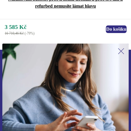
refurbed nemusíte lámat hlavu
3 585 Kč
Do košíku
16 710,46 Kč
(-79%)
Přihlas se k odběru našich novinek a
ušetři 400 Kč!
Už nikdy nepromeškej žádnou nabídku.
Chci voucher
Informace o použití osobních údajů najdeš v našich
Zásadách ochrany osobních údajů
.