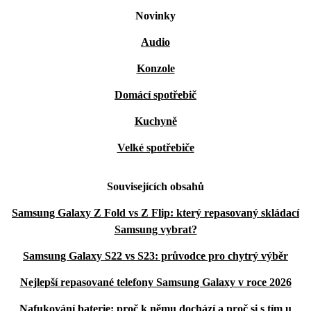
Novinky
Audio
Konzole
Domácí spotřebič
Kuchyně
Velké spotřebiče
Souvisejících obsahů
Samsung Galaxy Z Fold vs Z Flip: který repasovaný skládací
Samsung vybrat?
Samsung Galaxy S22 vs S23: průvodce pro chytrý výběr
Nejlepší repasované telefony Samsung Galaxy v roce 2026
Nafukování baterie: proč k němu dochází a proč si s tím u