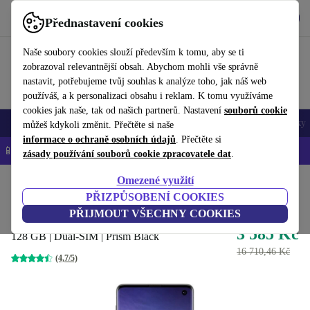
Stáhnout aplikaci
Stáhnout
Přednastavení cookies
Používejte refurbed rychle a snadno
Naše soubory cookies slouží především k tomu, aby se ti
zobrazoval relevantnější obsah. Abychom mohli vše správně
nastavit, potřebujeme tvůj souhlas k analýze toho, jak náš web
používáš, a k personalizaci obsahu i reklam. K tomu využíváme
cookies jak naše, tak od našich partnerů. Nastavení
souborů cookie
Mobily a smartphony
Notebooky
Tablety
Chytré hodinky
Doplňky
můžeš kdykoli změnit. Přečtěte si naše
informace o ochraně osobních údajů
. Přečtěte si
📱 -5 % NAVÍC na všechny iPhony – kód: IPHONEDEAL-
OP
zásady používání souborů cookie zpracovatele dat
.
Omezené využití
Domů
Produkty
Mobily a smartphony
Mobily Samsung Galaxy
PŘIZPŮSOBENÍ COOKIES
Samsung Galaxy S10
PŘIJMOUT VŠECHNY COOKIES
3 585 Kč
128 GB | Dual-SIM | Prism Black
16 710,46 Kč
(4,7/5)