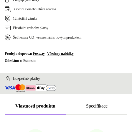
30denní zkušební lhůta zdarma
12měsíční záruka
Flexibilní způsoby platby
Šetří emise CO₂ ve srovnání s novým produktem
Prodej a doprava:
Foxway
|
Všechny nabídky
Odesláno z:
Estonsko
Bezpečné platby
Vlastnosti produktu
Specifikace