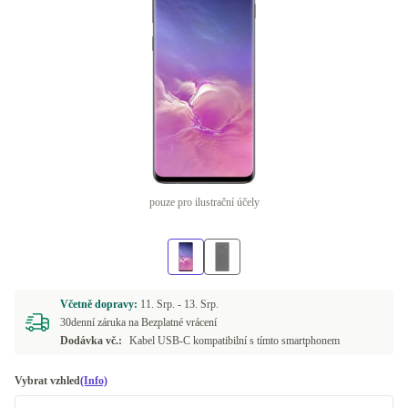
pouze pro ilustrační účely
Včetně dopravy:
11. Srp. -
13. Srp.
30denní záruka na Bezplatné vrácení
Dodávka vč.:
Kabel USB-C kompatibilní s tímto smartphonem
Vybrat vzhled
(Info)