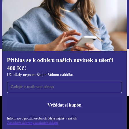
Chci voucher
Informace o použití osobních údajů najdeš v našich
Zásadách ochrany osobních údajů
.
Přihlas se k odběru našich novinek a ušetři
Stáhni si aplikaci refurbed
400 Kč!
Pro iOS a Android
Už nikdy nepromeškejte žádnou nabídku
Vyžádat si kupón
REFURBED ČESKO - RETHINK NEW.
Informace o použití osobních údajů najdeš v našich
SLEDUJ NÁS
Zásadách ochrany osobních údajů