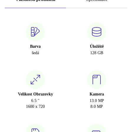
Barva
Úložiště
šedá
128 GB
Velikost Obrazovky
Kamera
6.5 "
13.0 MP
1600 x 720
8.0 MP