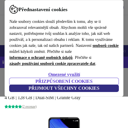
Stáhnout aplikaci
Stáhnout
Přednastavení cookies
Používejte refurbed rychle a snadno
Naše soubory cookies slouží především k tomu, aby se ti
zobrazoval relevantnější obsah. Abychom mohli vše správně
nastavit, potřebujeme tvůj souhlas k analýze toho, jak náš web
používáš, a k personalizaci obsahu i reklam. K tomu využíváme
cookies jak naše, tak od našich partnerů. Nastavení
souborů cookie
Mobily a smartphony
Notebooky
Tablety
Chytré hodinky
Doplňky
můžeš kdykoli změnit. Přečtěte si naše
informace o ochraně osobních údajů
. Přečtěte si
📱 -5 % NAVÍC na všechny iPhony – kód: IPHONEDEAL-
OP
zásady používání souborů cookie zpracovatele dat
.
Omezené využití
Domů
Produkty
Mobily a smartphony
PŘIZPŮSOBENÍ COOKIES
TCL 20 R 5G
PŘIJMOUT VŠECHNY COOKIES
4 GB | 128 GB | Dual-SIM | Granite Gray
(2 recenze)