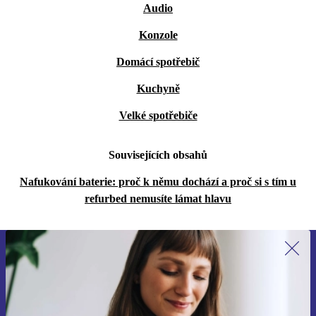
Audio
Konzole
Domácí spotřebič
Kuchyně
Velké spotřebiče
Souvisejících obsahů
Nafukování baterie: proč k němu dochází a proč si s tím u
refurbed nemusíte lámat hlavu
Přihlas se k odběru našich novinek a
ušetři 400 Kč!
Už nikdy nepromeškej žádnou nabídku.