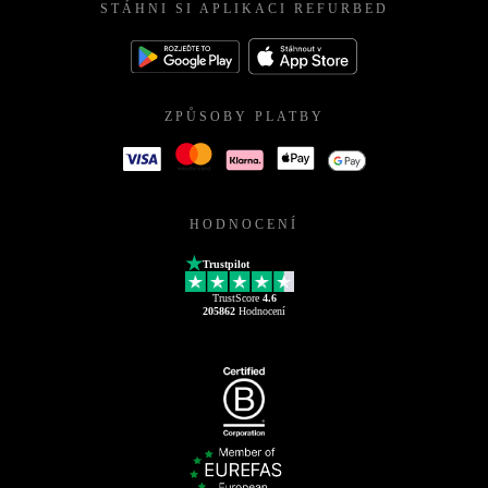
STÁHNI SI APLIKACI REFURBED
ZPŮSOBY PLATBY
HODNOCENÍ
Trustpilot
TrustScore
4.6
205862
Hodnocení