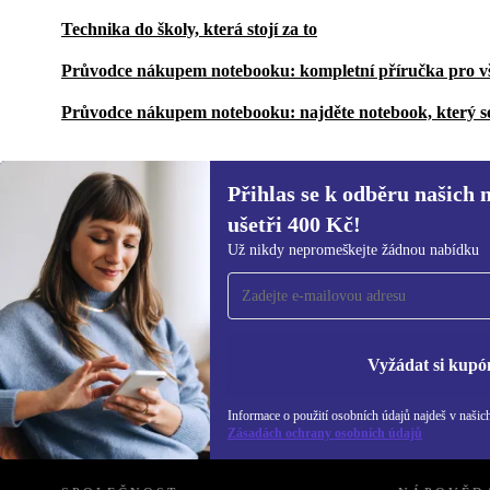
Technika do školy, která stojí za to
Průvodce nákupem notebooku: kompletní příručka pro v
Průvodce nákupem notebooku: najděte notebook, který s
Přihlas se k odběru našich 
ušetři 400 Kč!
Přihlas se k odběru našich novinek a
Už nikdy nepromeškejte žádnou nabídku
ušetři 400 Kč!
Už nikdy nepromeškej žádnou nabídku.
Inf
Zás
Vyžádat si kupó
Informace o použití osobních údajů najdeš v našic
REFURBED ČESKO - RETHINK NEW.
Zásadách ochrany osobních údajů