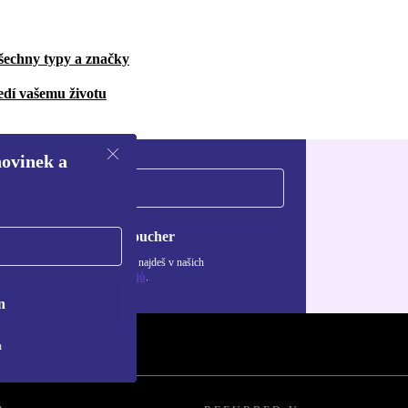
šechny typy a značky
edí vašemu životu
novinek a
Chci voucher
ormace o použití osobních údajů najdeš v našich
adách ochrany osobních údajů
.
n
h