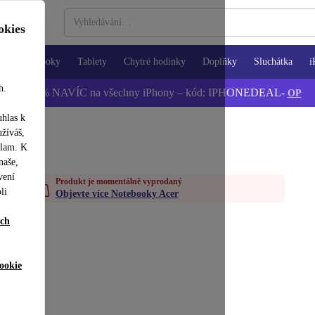
okies
Notebooky
Tablety
Chytré hodinky
Doplňky
Sluchátka
i
h.
📱 -5 % NAVÍC na všechny iPhony – kód: IPHONEDEAL-
OP
uhlas k
užíváš,
klam. K
naše,
vení
Produkt je momentálně vyprodaný
li
Objevte více Notebooky Acer
ích
ookie