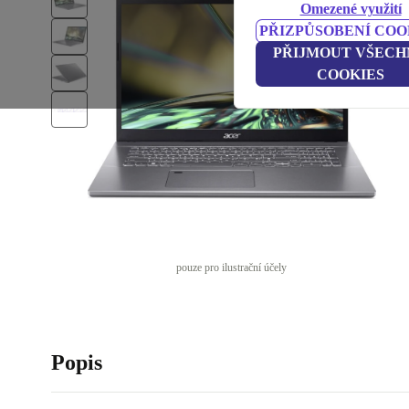
Omezené využití
PŘIZPŮSOBENÍ COO
PŘIJMOUT VŠECH
COOKIES
pouze pro ilustrační účely
Popis