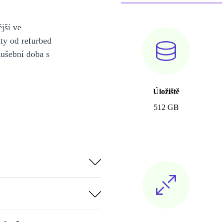
jší ve
y od refurbed
kušební doba s
Úložiště
512 GB