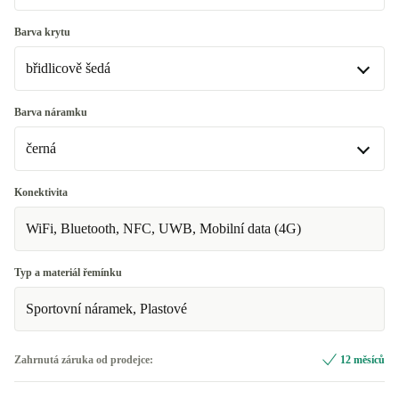
Vynikající
Barva krytu
břidlicově šedá
Premium
+1 250 Kč
břidlicově šedá
Barva náramku
K dispozici v jiné konfiguraci
černá
přírodní
+1 500 Kč
černá
Konektivita
zlato
+1 810 Kč
K dispozici v jiné konfiguraci
WiFi, Bluetooth, NFC, UWB, Mobilní data (4G)
Polárka
+1 810 Kč
Typ a materiál řemínku
skálově šedá
+1 500 Kč
Sportovní náramek, Plastové
Zahrnutá záruka od prodejce:
12 měsíců