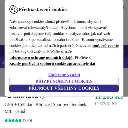
Stáhnout aplikaci
Stáhnout
Přednastavení cookies
Používejte refurbed rychle a snadno
Naše soubory cookies slouží především k tomu, aby se ti
zobrazoval relevantnější obsah. Abychom mohli vše správně
nastavit, potřebujeme tvůj souhlas k analýze toho, jak náš web
používáš, a k personalizaci obsahu i reklam. K tomu využíváme
cookies jak naše, tak od našich partnerů. Nastavení
souborů cookie
Mobily a smartphony
Notebooky
Tablety
Chytré hodinky
Doplňky
můžeš kdykoli změnit. Přečtěte si naše
informace o ochraně osobních údajů
. Přečtěte si
📱 -5 % NAVÍC na všechny iPhony – kód: IPHONEDEAL-
OP
zásady používání souborů cookie zpracovatele dat
.
Omezené využití
Domů
Produkty
Chytré hodinky
Hodinky Apple
PŘIZPŮSOBENÍ COOKIES
Apple Watch Series 10 Titan
PŘIJMOUT VŠECHNY COOKIES
42 mm (2024)
11 265 Kč
19 378,31 Kč
GPS + Cellular | Břidlice | Sportovní řemínek
M/L | černá
(5,0/5)