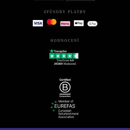
ZPŮSOBY PLATBY
HODNOCENÍ
Trustpilot
TrustScore
4.6
205869
Hodnocení