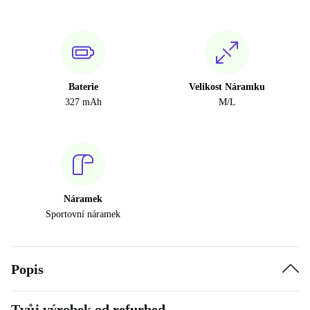
Baterie
Velikost Náramku
327 mAh
M/L
Náramek
Sportovní náramek
Popis
Tvůj výrobek od refurbed