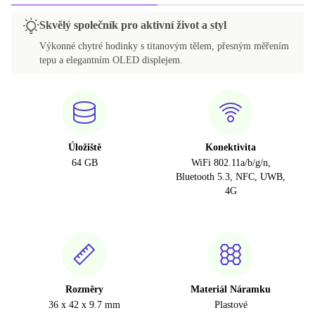
Skvělý společník pro aktivní život a styl
Výkonné chytré hodinky s titanovým tělem, přesným měřením
tepu a elegantním OLED displejem.
Úložiště
Konektivita
64 GB
WiFi 802.11a/b/g/n,
Bluetooth 5.3, NFC, UWB,
4G
Rozměry
Materiál Náramku
36 x 42 x 9.7 mm
Plastové