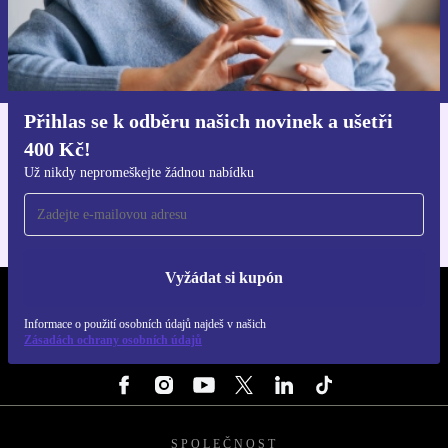
Chci voucher
Informace o použití osobních údajů najdeš v našich
Zásadách ochrany osobních údajů
.
Přihlas se k odběru našich novinek a ušetři
400 Kč!
Stáhni si aplikaci refurbed
Pro iOS a Android
Už nikdy nepromeškejte žádnou nabídku
Vyžádat si kupón
REFURBED ČESKO - RETHINK NEW.
Informace o použití osobních údajů najdeš v našich
Zásadách ochrany osobních údajů
SLEDUJ NÁS
SPOLEČNOST