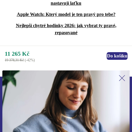
nastavují laťku
Apple Watch: Který model je ten pravý pro tebe?
Nejlepší chytré hodinky 2026: jak vybrat ty pravé,
repasované
11 265 Kč
Do košíku
19 378,31 Kč
(-42%)
Přihlas se k odběru našich novinek a
ušetři 400 Kč!
Už nikdy nepromeškej žádnou nabídku.