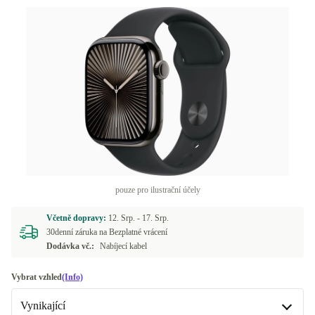
pouze pro ilustrační účely
Včetně dopravy:
12. Srp. -
17. Srp.
30denní záruka na Bezplatné vrácení
Dodávka vč.:
Nabíjecí kabel
Vybrat vzhled
(Info)
Vynikající