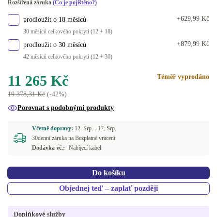
Rozšířená záruka
(Co je pojištěno?)
+629,99 Kč
prodloužit o 18 měsíců
30 měsíců celkového pokrytí (12 + 18)
+879,99 Kč
prodloužit o 30 měsíců
42 měsíců celkového pokrytí (12 + 30)
11 265 Kč
Téměř vyprodáno
19 378,31 Kč
(-42%)
Porovnat s podobnými produkty
Včetně dopravy:
12. Srp. -
17. Srp.
30denní záruka na Bezplatné vrácení
Dodávka vč.:
Nabíjecí kabel
Do košíku
Objednej teď – zaplať později
Doplňkové služby