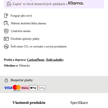
Zaplať ve třech bezúročných splátkách s
Funguje jako nový
30denní zkušební lhůta zdarma
12měsíční záruka
Flexibilní způsoby platby
Šetří emise CO₂ ve srovnání s novým produktem
Prodej a doprava:
CarbonPhone
|
Další nabídky
Odesláno z:
Německo
Bezpečné platby
Vlastnosti produktu
Specifikace