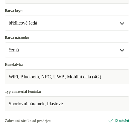
Barva krytu
břidlicově šedá
břidlicově šedá
Barva náramku
K dispozici v jiné konfiguraci
černá
přírodní
+244 Kč
černá
Konektivita
zlato
+874 Kč
K dispozici v jiné konfiguraci
WiFi, Bluetooth, NFC, UWB, Mobilní data (4G)
Polárka
+874 Kč
Typ a materiál řemínku
skálově šedá
+244 Kč
Sportovní náramek, Plastové
Zahrnutá záruka od prodejce:
12 měsíců