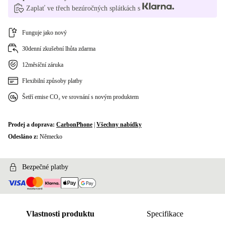
Zaplať ve třech bezúročných splátkách s
Funguje jako nový
30denní zkušební lhůta zdarma
12měsíční záruka
Flexibilní způsoby platby
Šetří emise CO₂ ve srovnání s novým produktem
Prodej a doprava:
CarbonPhone
|
Všechny nabídky
Odesláno z:
Německo
Bezpečné platby
Vlastnosti produktu
Specifikace