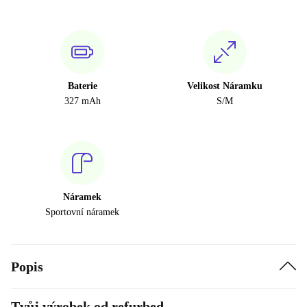
Baterie
Velikost Náramku
327 mAh
S/M
Náramek
Sportovní náramek
Popis
Tvůj výrobek od refurbed