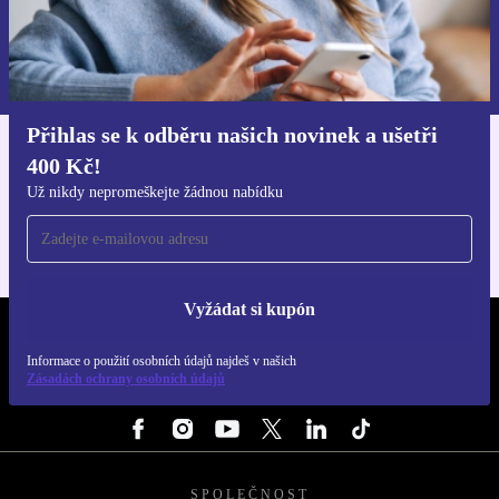
Chci voucher
Informace o použití osobních údajů najdeš v našich
Zásadách ochrany osobních údajů
.
Přihlas se k odběru našich novinek a ušetři
400 Kč!
Stáhni si aplikaci refurbed
Pro iOS a Android
Už nikdy nepromeškejte žádnou nabídku
Vyžádat si kupón
REFURBED ČESKO - RETHINK NEW.
Informace o použití osobních údajů najdeš v našich
Zásadách ochrany osobních údajů
SLEDUJ NÁS
SPOLEČNOST