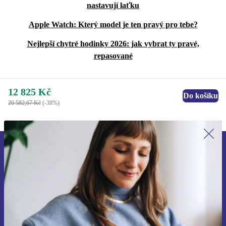
nastavují laťku
Apple Watch: Který model je ten pravý pro tebe?
Nejlepší chytré hodinky 2026: jak vybrat ty pravé,
repasované
12 825 Kč
Do košíku
20 582,67 Kč
(-38%)
Přihlas se k odběru našich novinek a
ušetři 400 Kč!
Už nikdy nepromeškej žádnou nabídku.