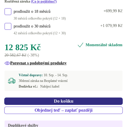
Rozšířená záruka
(Co je pojištěno?)
+699,99 Kč
prodloužit o 18 měsíců
30 měsíců celkového pokrytí (12 + 18)
+1 079,99 Kč
prodloužit o 30 měsíců
42 měsíců celkového pokrytí (12 + 30)
12 825 Kč
Momentálně skladem
20 582,67 Kč
(-38%)
Porovnat s podobnými produkty
Včetně dopravy:
10. Srp. -
14. Srp.
30denní záruka na Bezplatné vrácení
Dodávka vč.:
Nabíjecí kabel
Do košíku
Objednej teď – zaplať později
Doplňkové služby