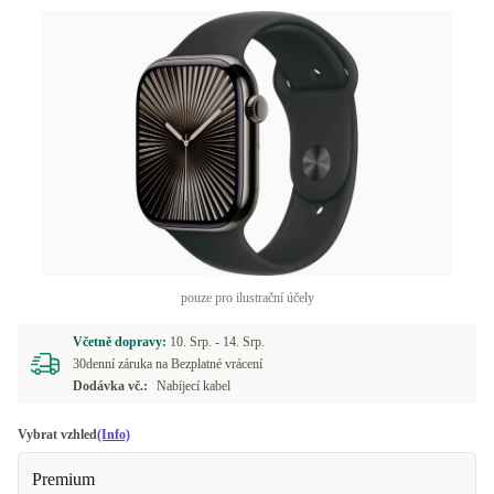
pouze pro ilustrační účely
Včetně dopravy:
10. Srp. -
14. Srp.
30denní záruka na Bezplatné vrácení
Dodávka vč.:
Nabíjecí kabel
Vybrat vzhled
(Info)
Premium