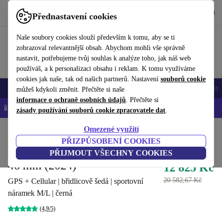
Stáhnout aplikaci
Stáhnout
Přednastavení cookies
Používejte refurbed rychle a snadno
Naše soubory cookies slouží především k tomu, aby se ti
zobrazoval relevantnější obsah. Abychom mohli vše správně
nastavit, potřebujeme tvůj souhlas k analýze toho, jak náš web
používáš, a k personalizaci obsahu i reklam. K tomu využíváme
cookies jak naše, tak od našich partnerů. Nastavení
souborů cookie
Mobily a smartphony
Notebooky
Tablety
Chytré hodinky
Doplňky
můžeš kdykoli změnit. Přečtěte si naše
informace o ochraně osobních údajů
. Přečtěte si
📱 -5 % NAVÍC na všechny iPhony – kód: IPHONEDEAL-
OP
zásady používání souborů cookie zpracovatele dat
.
Omezené využití
Domů
Produkty
Chytré hodinky
Hodinky Apple
PŘIZPŮSOBENÍ COOKIES
Apple Watch Series 10 Titan
PŘIJMOUT VŠECHNY COOKIES
46 mm (2024)
12 825 Kč
20 582,67 Kč
GPS + Cellular | břidlicově šedá | sportovní
náramek M/L | černá
(4,9/5)