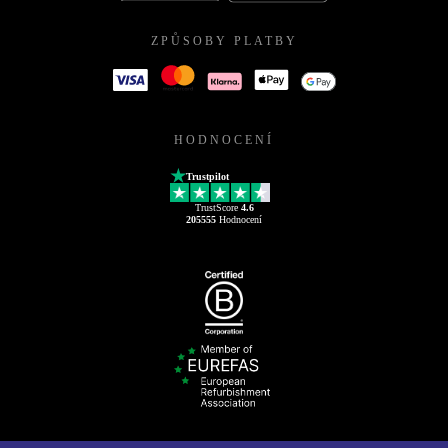
ZPŮSOBY PLATBY
HODNOCENÍ
Trustpilot
TrustScore
4.6
205555
Hodnocení