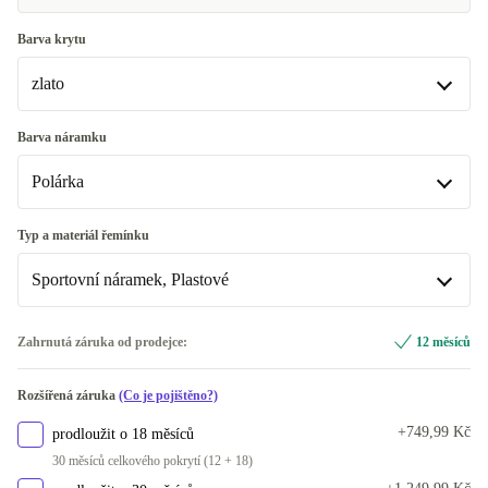
Barva krytu
zlato
zlato
Barva náramku
K dispozici v jiné konfiguraci
Polárka
břidlice
+3 270 Kč
Polárka
Typ a materiál řemínku
přírodní titan
+3 270 Kč
K dispozici v jiné konfiguraci
Sportovní náramek, Plastové
břidlice
+3 270 Kč
Milanaise náramek, Nerezová ocel
+3 270 Kč
Zahrnutá záruka od prodejce:
12 měsíců
příroda
+3 270 Kč
Sportovní náramek, Plastové
Rozšířená záruka
(Co je pojištěno?)
+749,99 Kč
prodloužit o 18 měsíců
30 měsíců celkového pokrytí (12 + 18)