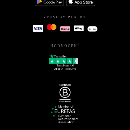
ZPŮSOBY PLATBY
HODNOCENÍ
Trustpilot
TrustScore
4.6
205862
Hodnocení