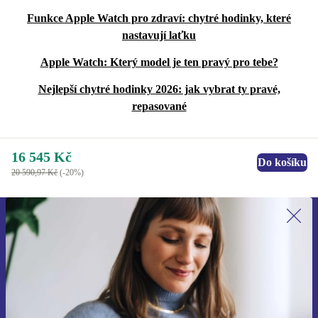
Funkce Apple Watch pro zdraví: chytré hodinky, které
nastavují laťku
Apple Watch: Který model je ten pravý pro tebe?
Nejlepší chytré hodinky 2026: jak vybrat ty pravé,
repasované
16 545 Kč
Do košíku
20 590,97 Kč
(-20%)
Přihlas se k odběru našich novinek a
ušetři 400 Kč!
Už nikdy nepromeškej žádnou nabídku.