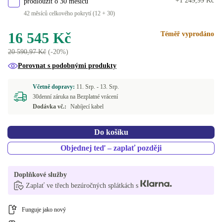
+1 249,99 Kč
prodloužit o 30 měsíců
42 měsíců celkového pokrytí (12 + 30)
16 545 Kč
Téměř vyprodáno
20 590,97 Kč
(-20%)
Porovnat s podobnými produkty
Včetně dopravy:
11. Srp. -
13. Srp.
30denní záruka na Bezplatné vrácení
Dodávka vč.:
Nabíjecí kabel
Do košíku
Objednej teď – zaplať později
Doplňkové služby
Zaplať ve třech bezúročných splátkách s
Funguje jako nový