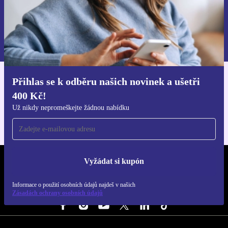
Chci voucher
Informace o použití osobních údajů najdeš v našich
Zásadách ochrany osobních údajů
.
Přihlas se k odběru našich novinek a ušetři
Stáhni si aplikaci refurbed
400 Kč!
Pro iOS a Android
Už nikdy nepromeškejte žádnou nabídku
Vyžádat si kupón
REFURBED ČESKO - RETHINK NEW.
Informace o použití osobních údajů najdeš v našich
SLEDUJ NÁS
Zásadách ochrany osobních údajů