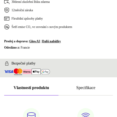
30denní zkušební lhůta zdarma
12měsíční záruka
Flexibilní způsoby platby
Šetří emise CO₂ ve srovnání s novým produktem
Prodej a doprava:
GlowAI
|
Další nabídky
Odesláno z:
Francie
Bezpečné platby
Vlastnosti produktu
Specifikace