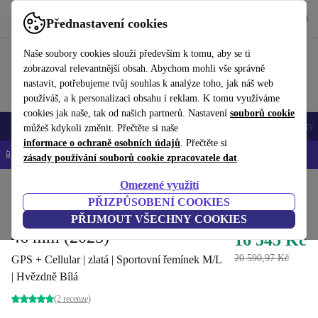
Stáhnout aplikaci
Stáhnout
Přednastavení cookies
Používejte refurbed rychle a snadno
Naše soubory cookies slouží především k tomu, aby se ti
zobrazoval relevantnější obsah. Abychom mohli vše správně
nastavit, potřebujeme tvůj souhlas k analýze toho, jak náš web
používáš, a k personalizaci obsahu i reklam. K tomu využíváme
cookies jak naše, tak od našich partnerů. Nastavení
souborů cookie
Mobily a smartphony
Notebooky
Tablety
Chytré hodinky
Doplňky
můžeš kdykoli změnit. Přečtěte si naše
informace o ochraně osobních údajů
. Přečtěte si
📱 -5 % NAVÍC na všechny iPhony – kód: IPHONEDEAL-
OP
zásady používání souborů cookie zpracovatele dat
.
Omezené využití
Domů
Produkty
Chytré hodinky
Hodinky Apple
PŘIZPŮSOBENÍ COOKIES
Apple Watch Series 11 Titan
PŘIJMOUT VŠECHNY COOKIES
46 mm (2025)
16 545 Kč
20 590,97 Kč
GPS + Cellular | zlatá | Sportovní řemínek M/L
| Hvězdně Bílá
(2 recenze)