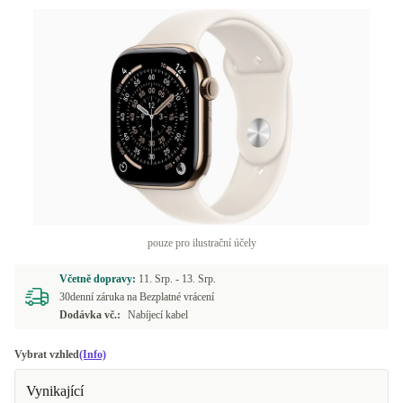
pouze pro ilustrační účely
Včetně dopravy:
11. Srp. -
13. Srp.
30denní záruka na Bezplatné vrácení
Dodávka vč.:
Nabíjecí kabel
Vybrat vzhled
(Info)
Vynikající