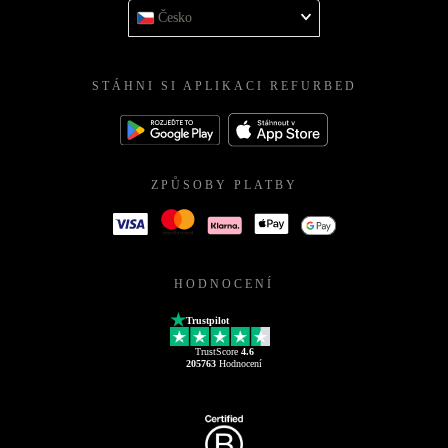
Česko
STÁHNI SI APLIKACI REFURBED
ZPŮSOBY PLATBY
HODNOCENÍ
Trustpilot
TrustScore
4.6
205763
Hodnocení