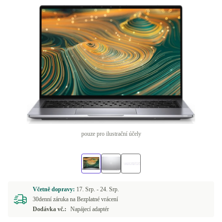
pouze pro ilustrační účely
Včetně dopravy:
17. Srp. -
24. Srp.
30denní záruka na Bezplatné vrácení
Dodávka vč.:
Napájecí adaptér