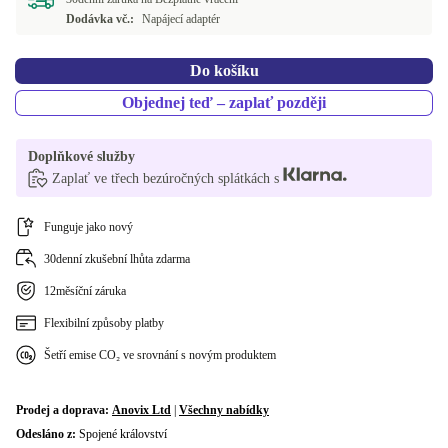
Dodávka vč.:
Napájecí adaptér
Do košíku
Objednej teď – zaplať později
Doplňkové služby
Zaplať ve třech bezúročných splátkách s
Funguje jako nový
30denní zkušební lhůta zdarma
12měsíční záruka
Flexibilní způsoby platby
Šetří emise CO₂ ve srovnání s novým produktem
Prodej a doprava:
Anovix Ltd
|
Všechny nabídky
Odesláno z:
Spojené království