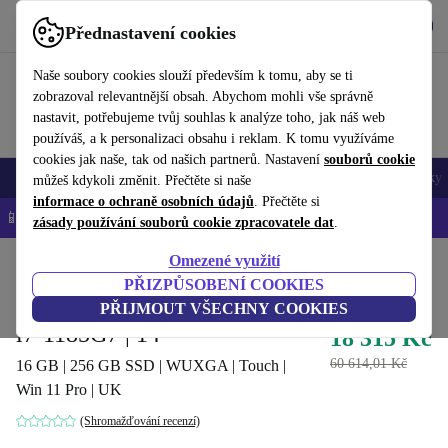
Stáhnout aplikaci
Stáhnout
Přednastavení cookies
Používejte refurbed rychle a snadno
Naše soubory cookies slouží především k tomu, aby se ti
zobrazoval relevantnější obsah. Abychom mohli vše správně
nastavit, potřebujeme tvůj souhlas k analýze toho, jak náš web
používáš, a k personalizaci obsahu i reklam. K tomu využíváme
cookies jak naše, tak od našich partnerů. Nastavení
souborů cookie
Mobily a smartphony
Notebooky
Tablety
Chytré hodinky
Doplňky
můžeš kdykoli změnit. Přečtěte si naše
informace o ochraně osobních údajů
. Přečtěte si
📱 -5 % NAVÍC na všechny iPhony – kód: IPHONEDEAL-
OP
zásady používání souborů cookie zpracovatele dat
.
Omezené využití
Domů
Produkty
Notebooky
Notebooky Dell
PŘIZPŮSOBENÍ COOKIES
Dell Latitude 14 9420 2-in-1 |
PŘIJMOUT VŠECHNY COOKIES
i7-1185G7 | 14"
18 315 Kč
60 614,01 Kč
16 GB | 256 GB SSD | WUXGA | Touch |
Win 11 Pro | UK
(Shromažďování recenzí)