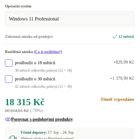
Operační systém
Windows 11 Professional
Zahrnutá záruka od prodejce:
12 měsíců
Rozšířená záruka
(Co je pojištěno?)
+829,99 Kč
prodloužit o 18 měsíců
30 měsíců celkového pokrytí (12 + 18)
+1 379,99 Kč
prodloužit o 30 měsíců
42 měsíců celkového pokrytí (12 + 30)
18 315 Kč
Téměř vyprodáno
60 614,01 Kč
(-70%)
Porovnat s podobnými produkty
Včetně dopravy:
17. Srp. -
24. Srp.
30denní záruka na Bezplatné vrácení