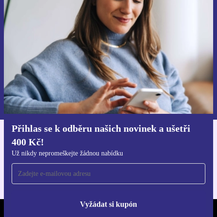
ušetři 400 Kč!
Už nikdy nepromeškej žádnou nabídku.
Chci voucher
Informace o použití osobních údajů najdeš v našich
Zásadách ochrany osobních údajů
.
Přihlas se k odběru našich novinek a ušetři
400 Kč!
Stáhni si aplikaci refurbed
Pro iOS a Android
Už nikdy nepromeškejte žádnou nabídku
Vyžádat si kupón