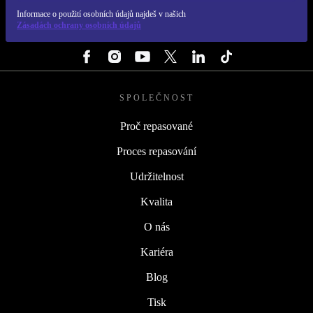
REFURBED ČESKO - RETHINK NEW.
Informace o použití osobních údajů najdeš v našich
Zásadách ochrany osobních údajů
SLEDUJ NÁS
SPOLEČNOST
Proč repasované
Proces repasování
Udržitelnost
Kvalita
O nás
Kariéra
Blog
Tisk