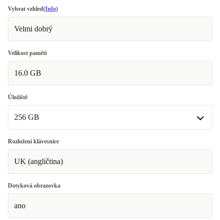
Vybrat vzhled
(Info)
Velmi dobrý
Velikost paměti
16.0 GB
Úložiště
256 GB
256 GB
Rozložení klávesnice
UK (angličtina)
512 GB
+944 Kč
1000 GB
+2 840 Kč
Dotyková obrazovka
ano