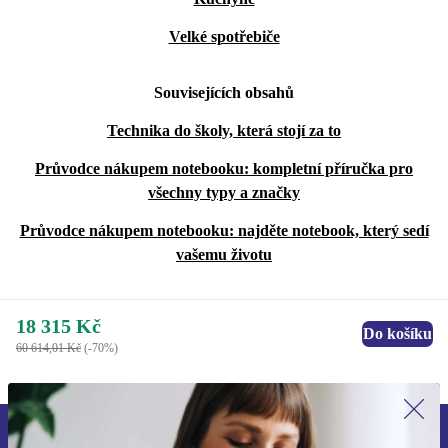
Velké spotřebiče
Souvisejících obsahů
Technika do školy, která stojí za to
Průvodce nákupem notebooku: kompletní příručka pro
všechny typy a značky
Průvodce nákupem notebooku: najděte notebook, který sedí
vašemu životu
18 315 Kč
Do košíku
60 614,01 Kč
(-70%)
Přihlas se k odběru našich novinek a