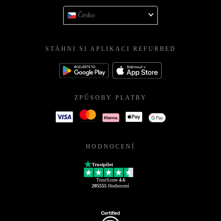
Česko
STÁHNI SI APLIKACI REFURBED
ZPŮSOBY PLATBY
HODNOCENÍ
Trustpilot
TrustScore
4.6
205555
Hodnocení