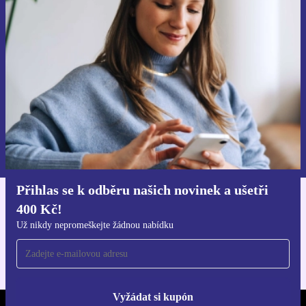
Přihlas se k odběru našich novinek a
ušetři 400 Kč!
Už nikdy nepromeškej žádnou nabídku.
Chci voucher
Informace o použití osobních údajů najdeš v našich
Zásadách ochrany osobních údajů
.
Přihlas se k odběru našich novinek a ušetři
400 Kč!
Stáhni si aplikaci refurbed
Pro iOS a Android
Už nikdy nepromeškejte žádnou nabídku
Vyžádat si kupón