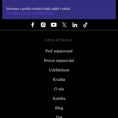
REFURBED ČESKO - RETHINK NEW.
Informace o použití osobních údajů najdeš v našich
Zásadách ochrany osobních údajů
SLEDUJ NÁS
SPOLEČNOST
Proč repasované
Proces repasování
Udržitelnost
Kvalita
O nás
Kariéra
Blog
Tisk