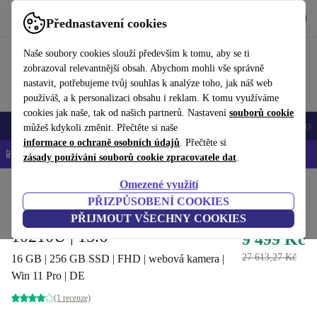
Stáhnout aplikaci
Stáhnout
Přednastavení cookies
Používejte refurbed rychle a snadno
Naše soubory cookies slouží především k tomu, aby se ti
zobrazoval relevantnější obsah. Abychom mohli vše správně
nastavit, potřebujeme tvůj souhlas k analýze toho, jak náš web
používáš, a k personalizaci obsahu i reklam. K tomu využíváme
cookies jak naše, tak od našich partnerů. Nastavení
souborů cookie
Mobily a smartphony
Notebooky
Tablety
Chytré hodinky
Doplňky
můžeš kdykoli změnit. Přečtěte si naše
informace o ochraně osobních údajů
. Přečtěte si
📱 -5 % NAVÍC na všechny iPhony – kód: IPHONEDEAL-
OP
zásady používání souborů cookie zpracovatele dat
.
Omezené využití
Domů
Produkty
Notebooky
Notebooky Dell
PŘIZPŮSOBENÍ COOKIES
Dell Latitude 15 5510 | i5-
PŘIJMOUT VŠECHNY COOKIES
10210U | 15.6"
9 499 Kč
27 613,27 Kč
16 GB | 256 GB SSD | FHD | webová kamera |
Win 11 Pro | DE
(1 recenze)