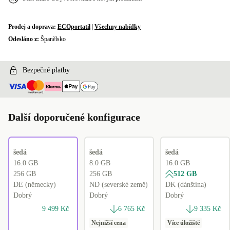
Prodej a doprava:
ECOportatil
|
Všechny nabídky
Odesláno z:
Španělsko
Bezpečné platby
Další doporučené konfigurace
šedá
šedá
šedá
16.0 GB
8.0 GB
16.0 GB
256 GB
256 GB
512 GB
DE (německy)
ND (severské země)
DK (dánština)
Dobrý
Dobrý
Dobrý
9 499 Kč
6 765 Kč
9 335 Kč
Nejnižší cena
Více úložiště