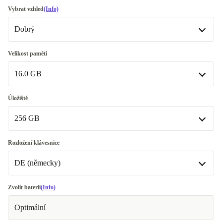
Vybrat vzhled
(Info)
Dobrý
Dobrý
Velikost paměti
16.0 GB
Velmi dobrý
-814 Kč
Vynikající
16.0 GB
+3 990 Kč
Úložiště
K dispozici v jiné konfiguraci
256 GB
24.0 GB
+3 130 Kč
256 GB
Rozložení klávesnice
DE (německy)
512 GB
+2 276 Kč
FR (francouzština)
Zvolit baterii
(Info)
Optimální
DE (německy)