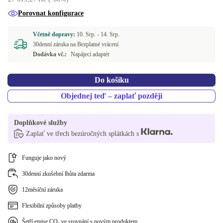
NL (nizozemština)
+1 316 Kč
Porovnat konfigurace
PL (polština)
+1 316 Kč
Včetně dopravy:
10. Srp. -
14. Srp.
30denní záruka na Bezplatné vrácení
SI (slovinština)
+1 316 Kč
Dodávka vč.:
Napájecí adaptér
Do košíku
Objednej teď – zaplať později
Doplňkové služby
Zaplať ve třech bezúročných splátkách s
Funguje jako nový
30denní zkušební lhůta zdarma
12měsíční záruka
Flexibilní způsoby platby
Šetří emise CO₂ ve srovnání s novým produktem