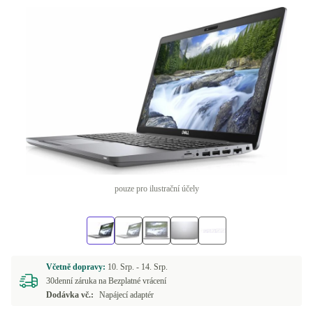
pouze pro ilustrační účely
Včetně dopravy:
10. Srp. -
14. Srp.
30denní záruka na Bezplatné vrácení
Dodávka vč.:
Napájecí adaptér