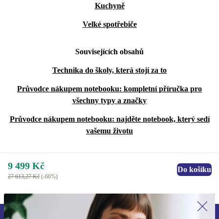
Kuchyně
Velké spotřebiče
Souvisejících obsahů
Technika do školy, která stojí za to
Průvodce nákupem notebooku: kompletní příručka pro
všechny typy a značky
Průvodce nákupem notebooku: najděte notebook, který sedí
vašemu životu
9 499 Kč
Do košíku
27 613,27 Kč
(-66%)