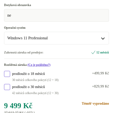
US (americká angličtina)
+1 930 Kč
Dotyková obrazovka
K dispozici v jiné konfiguraci
ne
ND (severské země)
-2 734 Kč
Operační systém
DK (dánština)
-164 Kč
Windows 11 Professional
ES (španělština)
+270 Kč
Windows 11 Home
+1 930 Kč
Zahrnutá záruka od prodejce:
12 měsíců
IT (italština)
+270 Kč
Windows 11 Professional
Rozšířená záruka
(Co je pojištěno?)
PT (portugalština)
+270 Kč
+499,99 Kč
prodloužit o 18 měsíců
FI (finština)
+1 316 Kč
30 měsíců celkového pokrytí (12 + 18)
+829,99 Kč
prodloužit o 30 měsíců
BE (belgický)
+1 316 Kč
42 měsíců celkového pokrytí (12 + 30)
CZ (česky)
+1 316 Kč
9 499 Kč
Téměř vyprodáno
27 613,27 Kč
(-66%)