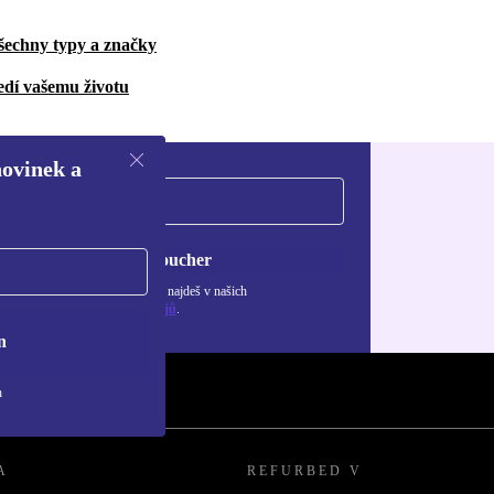
šechny typy a značky
edí vašemu životu
novinek a
Chci voucher
ormace o použití osobních údajů najdeš v našich
adách ochrany osobních údajů
.
n
h
A
REFURBED V