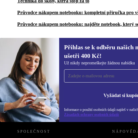
Technika do školy, která stojí za to
Průvodce nákupem notebooku: kompletní příručka pro v
Průvodce nákupem notebooku: najděte notebook, který s
Přihlas se k odběru našich 
ušetři 400 Kč!
Přihlas se k odběru našich novinek a
Už nikdy nepromeškejte žádnou nabídku
ušetři 400 Kč!
Už nikdy nepromeškej žádnou nabídku.
Inf
Zás
Vyžádat si kupó
Informace o použití osobních údajů najdeš v našic
REFURBED ČESKO - RETHINK NEW.
Zásadách ochrany osobních údajů
SPOLEČNOST
NÁPOVĚD