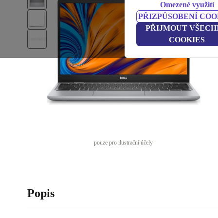
Omezené využití
PŘIZPŮSOBENÍ COO
PŘIJMOUT VŠECH
COOKIES
pouze pro ilustrační účely
Popis