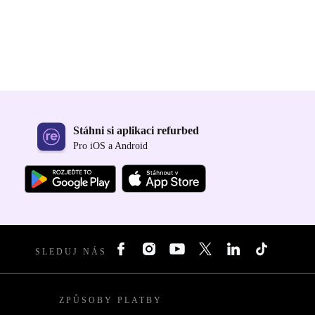
Stáhni si aplikaci refurbed
Pro iOS a Android
SLEDUJ NÁS
ZPŮSOBY PLATBY