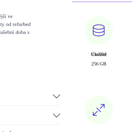
jší ve
y od refurbed
kušební doba s
Úložiště
256 GB