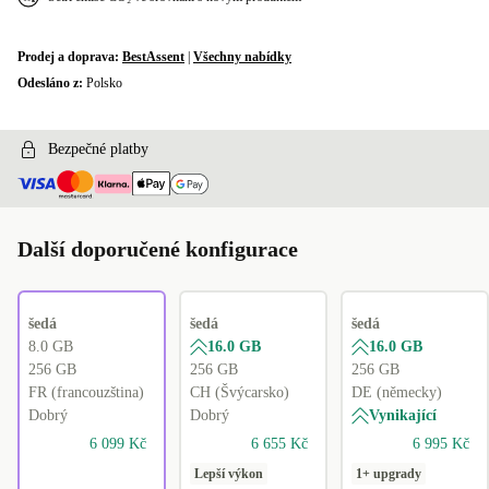
Prodej a doprava:
BestAssent
|
Všechny nabídky
Odesláno z:
Polsko
Bezpečné platby
Další doporučené konfigurace
šedá
šedá
šedá
8.0 GB
16.0 GB
16.0 GB
256 GB
256 GB
256 GB
FR (francouzština)
CH (Švýcarsko)
DE (německy)
Dobrý
Dobrý
Vynikající
6 099 Kč
6 655 Kč
6 995 Kč
Lepší výkon
1+ upgrady