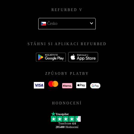
REFURBED V
Česko
STÁHNI SI APLIKACI REFURBED
ZPŮSOBY PLATBY
HODNOCENÍ
Trustpilot
TrustScore
4.6
205400
Hodnocení