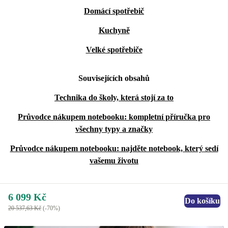
Domácí spotřebič
Kuchyně
Velké spotřebiče
Souvisejících obsahů
Technika do školy, která stojí za to
Průvodce nákupem notebooku: kompletní příručka pro
všechny typy a značky
Průvodce nákupem notebooku: najděte notebook, který sedí
vašemu životu
6 099 Kč
Do košíku
20 537,63 Kč
(-70%)