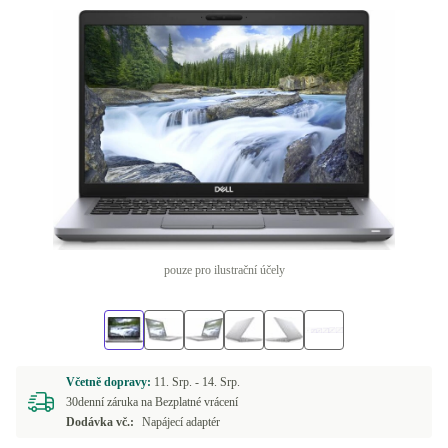
pouze pro ilustrační účely
Včetně dopravy:
11. Srp. -
14. Srp.
30denní záruka na Bezplatné vrácení
Dodávka vč.:
Napájecí adaptér