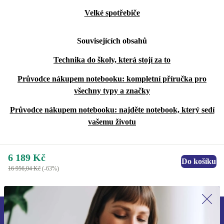
Velké spotřebiče
Souvisejících obsahů
Technika do školy, která stojí za to
Průvodce nákupem notebooku: kompletní příručka pro
všechny typy a značky
Průvodce nákupem notebooku: najděte notebook, který sedí
vašemu životu
6 189 Kč
Do košíku
16 956,04 Kč
(-63%)
Přihlas se k odběru našich novinek a