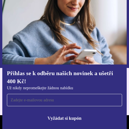
ušetři 400 Kč!
Už nikdy nepromeškej žádnou nabídku.
Chci voucher
Informace o použití osobních údajů najdeš v našich
Zásadách ochrany osobních údajů
.
Přihlas se k odběru našich novinek a ušetři
400 Kč!
Stáhni si aplikaci refurbed
Pro iOS a Android
Už nikdy nepromeškejte žádnou nabídku
Vyžádat si kupón
REFURBED ČESKO - RETHINK NEW.