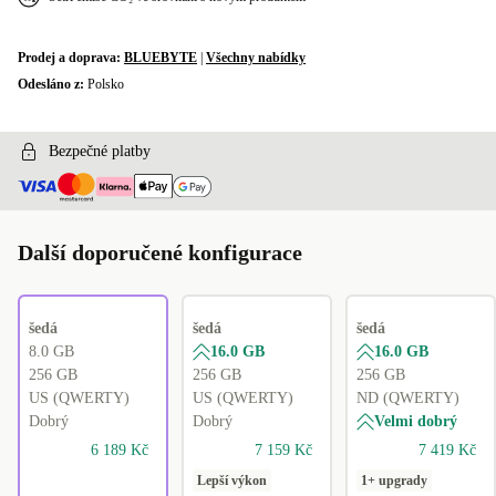
Prodej a doprava:
BLUEBYTE
|
Všechny nabídky
Odesláno z:
Polsko
Bezpečné platby
Další doporučené konfigurace
šedá
šedá
šedá
8.0 GB
16.0 GB
16.0 GB
256 GB
256 GB
256 GB
US (QWERTY)
US (QWERTY)
ND (QWERTY)
Dobrý
Dobrý
Velmi dobrý
6 189 Kč
7 159 Kč
7 419 Kč
Lepší výkon
1+ upgrady