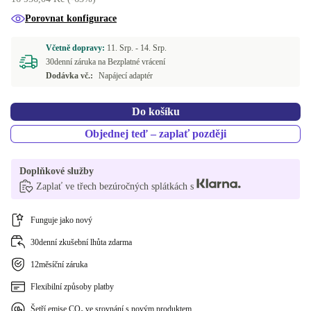
Porovnat konfigurace
Včetně dopravy:
11. Srp. -
14. Srp.
30denní záruka na Bezplatné vrácení
Dodávka vč.:
Napájecí adaptér
Do košíku
Objednej teď – zaplať později
Doplňkové služby
Zaplať ve třech bezúročných splátkách s
Funguje jako nový
30denní zkušební lhůta zdarma
12měsíční záruka
Flexibilní způsoby platby
Šetří emise CO₂ ve srovnání s novým produktem