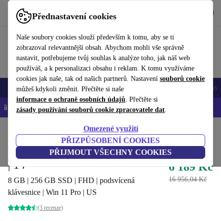
Stáhnout aplikaci
Stáhnout
Přednastavení cookies
Používejte refurbed rychle a snadno
Naše soubory cookies slouží především k tomu, aby se ti
zobrazoval relevantnější obsah. Abychom mohli vše správně
nastavit, potřebujeme tvůj souhlas k analýze toho, jak náš web
používáš, a k personalizaci obsahu i reklam. K tomu využíváme
cookies jak naše, tak od našich partnerů. Nastavení
souborů cookie
Mobily a smartphony
Notebooky
Tablety
Chytré hodinky
Doplňky
můžeš kdykoli změnit. Přečtěte si naše
informace o ochraně osobních údajů
. Přečtěte si
📱 -5 % NAVÍC na všechny iPhony – kód: IPHONEDEAL-
OP
zásady používání souborů cookie zpracovatele dat
.
Omezené využití
Domů
Produkty
Notebooky
Notebooky Dell
PŘIZPŮSOBENÍ COOKIES
Dell Latitude 5411 | i5-10400H
PŘIJMOUT VŠECHNY COOKIES
| 14"
6 189 Kč
16 956,04 Kč
8 GB | 256 GB SSD | FHD | podsvícená
klávesnice | Win 11 Pro | US
(3 recenze)