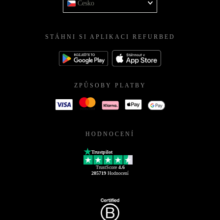
Česko
STÁHNI SI APLIKACI REFURBED
ZPŮSOBY PLATBY
HODNOCENÍ
Trustpilot
TrustScore
4.6
205719
Hodnocení