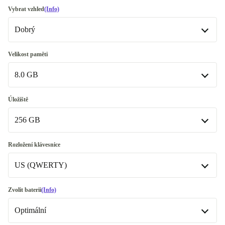
Vybrat vzhled
(Info)
Dobrý
Dobrý
Velikost paměti
8.0 GB
Velmi dobrý
+240 Kč
8.0 GB
Úložiště
256 GB
16.0 GB
+970 Kč
256 GB
Rozložení klávesnice
K dispozici v jiné konfiguraci
US (QWERTY)
512 GB
+2 400 Kč
US (QWERTY)
Zvolit baterii
(Info)
1000 GB
+5 642,15 Kč
K dispozici v jiné konfiguraci
Optimální