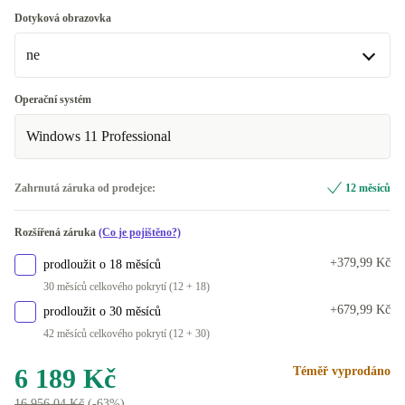
2000 GB
DE (QWERTZ)
+7 445,94 Kč
+240 Kč
Optimální
Dotyková obrazovka
ND (QWERTY)
+1 230 Kč
ne
Nové
+240 Kč
NL (QWERTY)
+1 230 Kč
ne
Operační systém
BE (AZERTY)
+1 310 Kč
K dispozici v jiné konfiguraci
Windows 11 Professional
ES (QWERTY)
ano
+1 310 Kč
+2 180 Kč
Zahrnutá záruka od prodejce:
12 měsíců
FR (AZERTY)
+1 310 Kč
Rozšířená záruka
(Co je pojištěno?)
IT (QWERTY)
+1 310 Kč
+379,99 Kč
prodloužit o 18 měsíců
PT (QWERTY)
+1 310 Kč
30 měsíců celkového pokrytí (12 + 18)
+679,99 Kč
prodloužit o 30 měsíců
42 měsíců celkového pokrytí (12 + 30)
6 189 Kč
Téměř vyprodáno
16 956,04 Kč
(-63%)