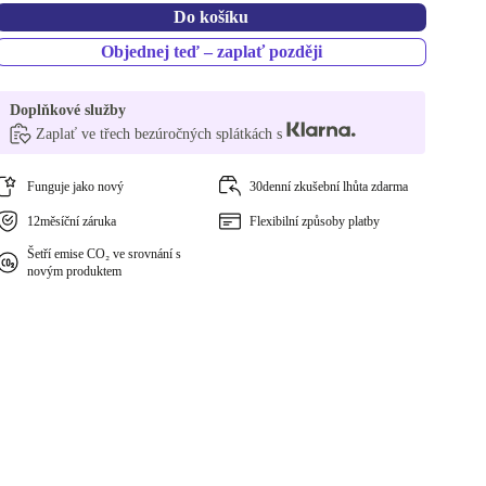
Do košíku
Objednej teď – zaplať později
Doplňkové služby
Zaplať ve třech bezúročných splátkách s
Funguje jako nový
30denní zkušební lhůta zdarma
12měsíční záruka
Flexibilní způsoby platby
Šetří emise CO₂ ve srovnání s
novým produktem