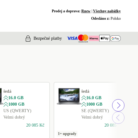
Prodej a doprava:
Rnew
|
Všechny nabídky
Odesláno z:
Polsko
Bezpečné platby
šedá
šedá
16.0 GB
16.0 GB
1000 GB
1000 GB
US (QWERTY)
SE (QWERTY)
Velmi dobrý
Velmi dobrý
20 085 Kč
20 085 Kč
1+ upgrady
1