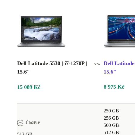
Dell Latitude 5530 | i7-1270P |
vs.
Dell Latitude
15.6"
15.6"
8 975 Kč
15 089 Kč
250 GB
256 GB
Úložiště
500 GB
512 GB
512 GB