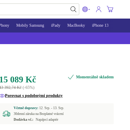
Phony
Mobily Samsung
iPady
MacBooky
iPhone 13
iPhone 
15 089 Kč
Momentálně skladem
43 392,74 Kč
(-65%)
Porovnat s podobnými produkty
Včetně dopravy:
12. Srp. -
13. Srp.
30denní záruka na Bezplatné vrácení
Dodávka vč.:
Napájecí adaptér