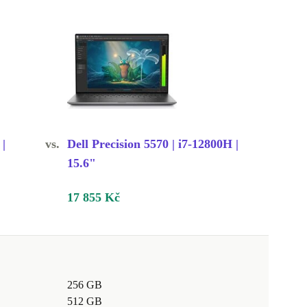
 |
vs.
Dell Precision 5570 | i7-12800H |
15.6"
17 855 Kč
256 GB
512 GB