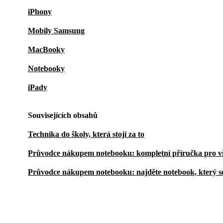
iPhony
Mobily Samsung
MacBooky
Notebooky
iPady
Souvisejících obsahů
Technika do školy, která stojí za to
Průvodce nákupem notebooku: kompletní příručka pro v
Průvodce nákupem notebooku: najděte notebook, který s