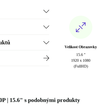
uktů
Velikost Obrazovky
15.6 "
1920 x 1080
(FullHD)
70P | 15.6" s podobnými produkty