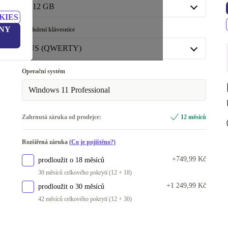
16.0 GB
+2 110 Kč
512 GB
KIES
32.0 GB
+6 646 Kč
512 GB
NY
Rozložení klávesnice
64.0 GB
+15 670 Kč
1000 GB
+4 296 Kč
US (QWERTY)
2000 GB
+8 396 Kč
US (QWERTY)
Operační systém
K dispozici v jiné konfiguraci
Windows 11 Professional
DE (QWERTZ)
Zahrnutá záruka od prodejce:
12 měsíců
SE (QWERTY)
Rozšířená záruka
(Co je pojištěno?)
+749,99 Kč
prodloužit o 18 měsíců
30 měsíců celkového pokrytí (12 + 18)
+1 249,99 Kč
prodloužit o 30 měsíců
42 měsíců celkového pokrytí (12 + 30)