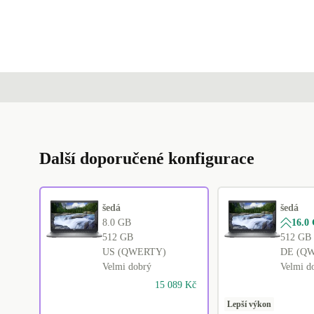
Další doporučené konfigurace
šedá
šedá
8.0 GB
16.0
512 GB
512 GB
US (QWERTY)
DE (Q
Velmi dobrý
Velmi d
15 089 Kč
Lepší výkon