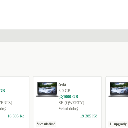
šedá
 GB
8.0 GB
1000 GB
WERTZ)
SE (QWERTY)
obrý
Velmi dobrý
16 595 Kč
19 385 Kč
Více úložiště
1+ upgrady