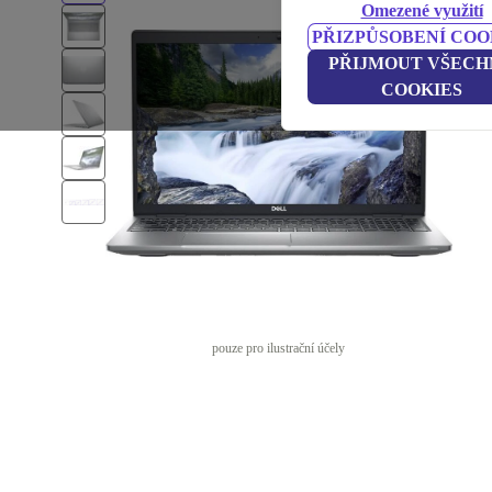
Omezené využití
PŘIZPŮSOBENÍ COO
PŘIJMOUT VŠECH
COOKIES
pouze pro ilustrační účely