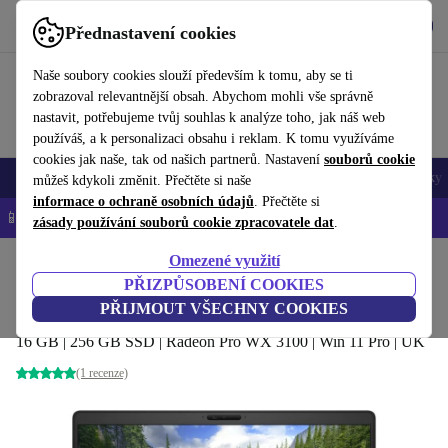
Stáhnout aplikaci
Stáhnout
Přednastavení cookies
Používejte refurbed rychle a snadno
Naše soubory cookies slouží především k tomu, aby se ti
zobrazoval relevantnější obsah. Abychom mohli vše správně
nastavit, potřebujeme tvůj souhlas k analýze toho, jak náš web
používáš, a k personalizaci obsahu i reklam. K tomu využíváme
cookies jak naše, tak od našich partnerů. Nastavení
souborů cookie
Mobily a smartphony
Notebooky
Tablety
Chytré hodinky
Doplňky
můžeš kdykoli změnit. Přečtěte si naše
informace o ochraně osobních údajů
. Přečtěte si
📱 -5 % NAVÍC na všechny iPhony – kód: IPHONEDEAL-
OP
zásady používání souborů cookie zpracovatele dat
.
Omezené využití
Domů
Produkty
Notebooky
Notebooky Dell
PŘIZPŮSOBENÍ COOKIES
Dell Precision 3540 | i5-8365U | 15.6"
PŘIJMOUT VŠECHNY COOKIES
16 GB | 256 GB SSD | Radeon Pro WX 3100 | Win 11 Pro | UK
(1 recenze)