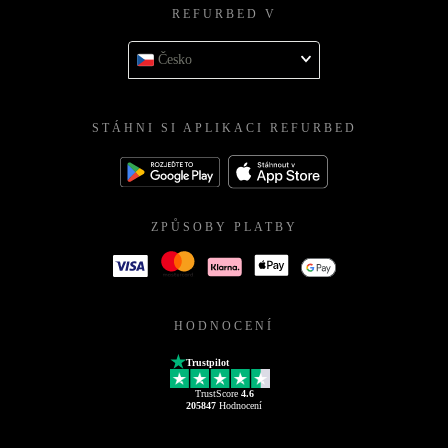
REFURBED V
Česko
STÁHNI SI APLIKACI REFURBED
ZPŮSOBY PLATBY
HODNOCENÍ
Trustpilot
TrustScore
4.6
205847
Hodnocení