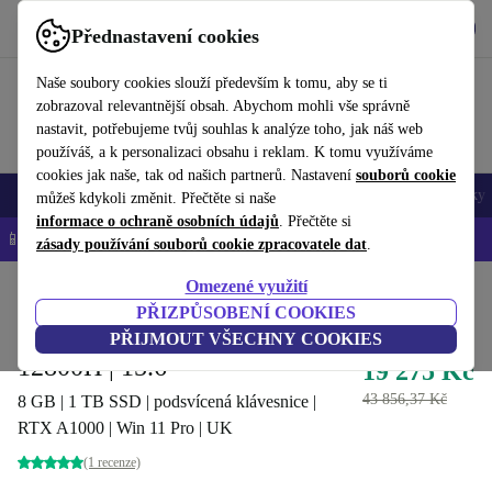
Stáhnout aplikaci
Stáhnout
Přednastavení cookies
Používejte refurbed rychle a snadno
Naše soubory cookies slouží především k tomu, aby se ti
zobrazoval relevantnější obsah. Abychom mohli vše správně
nastavit, potřebujeme tvůj souhlas k analýze toho, jak náš web
používáš, a k personalizaci obsahu i reklam. K tomu využíváme
cookies jak naše, tak od našich partnerů. Nastavení
souborů cookie
Mobily a smartphony
Notebooky
Tablety
Chytré hodinky
Doplňky
můžeš kdykoli změnit. Přečtěte si naše
informace o ochraně osobních údajů
. Přečtěte si
📱 -5 % NAVÍC na všechny iPhony – kód: IPHONEDEAL-
OP
zásady používání souborů cookie zpracovatele dat
.
Omezené využití
Domů
Produkty
Notebooky
Notebooky Dell
PŘIZPŮSOBENÍ COOKIES
Dell Precision 3571 | i7-
PŘIJMOUT VŠECHNY COOKIES
12800H | 15.6"
19 275 Kč
43 856,37 Kč
8 GB | 1 TB SSD | podsvícená klávesnice |
RTX A1000 | Win 11 Pro | UK
(1 recenze)