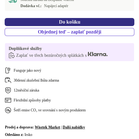
Dodávka vč.:
Napájecí adaptér
Do košíku
Objednej teď – zaplať později
Doplňkové služby
Zaplať ve třech bezúročných splátkách s
Funguje jako nový
30denní zkušební lhůta zdarma
12měsíční záruka
Flexibilní způsoby platby
Šetří emise CO₂ ve srovnání s novým produktem
Prodej a doprava:
Wisetek Market
|
Další nabídky
Odesláno z:
Irsko