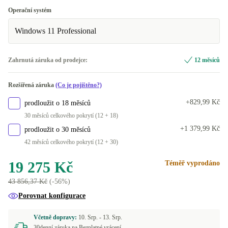
DE (německy)
+11 250 Kč
ne
Operační systém
K dispozici v jiné konfiguraci
Windows 11 Professional
ano
+9 794 Kč
Zahrnutá záruka od prodejce:
12 měsíců
Rozšířená záruka
(Co je pojištěno?)
+829,99 Kč
prodloužit o 18 měsíců
30 měsíců celkového pokrytí (12 + 18)
+1 379,99 Kč
prodloužit o 30 měsíců
42 měsíců celkového pokrytí (12 + 30)
19 275 Kč
Téměř vyprodáno
43 856,37 Kč
(-56%)
Porovnat konfigurace
Včetně dopravy:
10. Srp. -
13. Srp.
30denní záruka na Bezplatné vrácení