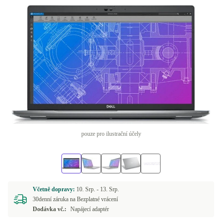
pouze pro ilustrační účely
Včetně dopravy:
10. Srp. -
13. Srp.
30denní záruka na Bezplatné vrácení
Dodávka vč.:
Napájecí adaptér