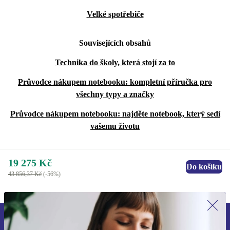
Velké spotřebiče
Souvisejících obsahů
Technika do školy, která stojí za to
Průvodce nákupem notebooku: kompletní příručka pro
všechny typy a značky
Průvodce nákupem notebooku: najděte notebook, který sedí
vašemu životu
19 275 Kč
Do košíku
43 856,37 Kč
(-56%)
Přihlas se k odběru našich novinek a