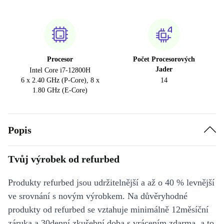
Procesor
Počet Procesorových
Jader
Intel Core i7-12800H
6 x 2.40 GHz (P-Core), 8 x
14
1.80 GHz (E-Core)
Popis
Tvůj výrobek od refurbed
Produkty refurbed jsou udržitelnější a až o 40 % levnější
ve srovnání s novým výrobkem. Na důvěryhodné
produkty od refurbed se vztahuje minimálně 12měsíční
záruka a 30denní zkušební doba s vrácením zdarma, a to