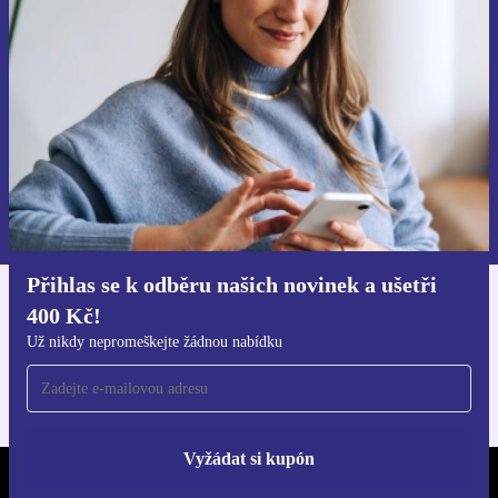
ušetři 400 Kč!
Už nikdy nepromeškej žádnou nabídku.
Chci voucher
Informace o použití osobních údajů najdeš v našich
Zásadách ochrany osobních údajů
.
Přihlas se k odběru našich novinek a ušetři
400 Kč!
Stáhni si aplikaci refurbed
Pro iOS a Android
Už nikdy nepromeškejte žádnou nabídku
Vyžádat si kupón
REFURBED ČESKO - RETHINK NEW.