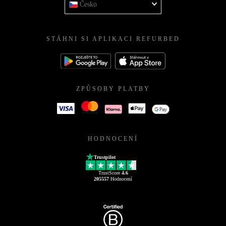
Česko
STÁHNI SI APLIKACI REFURBED
ZPŮSOBY PLATBY
HODNOCENÍ
Trustpilot
TrustScore
4.6
205557
Hodnocení