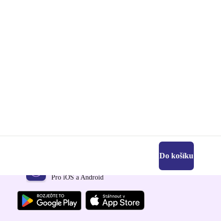
Do košíku
Stáhni si aplikaci refurbed
Pro iOS a Android