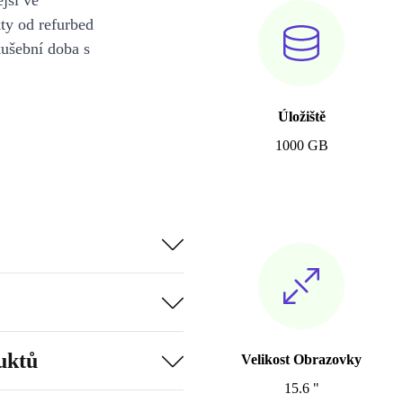
jší ve
y od refurbed
kušební doba s
Úložiště
1000 GB
uktů
Velikost Obrazovky
15.6 "