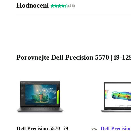
Hodnocení
(4.6)
Porovnejte Dell Precision 5570 | i9-1
Dell Precision 5570 | i9-
vs.
Dell Precision