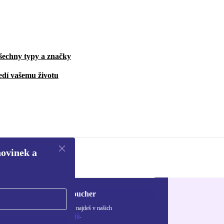
šechny typy a značky
edí vašemu životu
novinek a
Chci voucher
ormace o použití osobních údajů najdeš v našich
adách ochrany osobních údajů
.