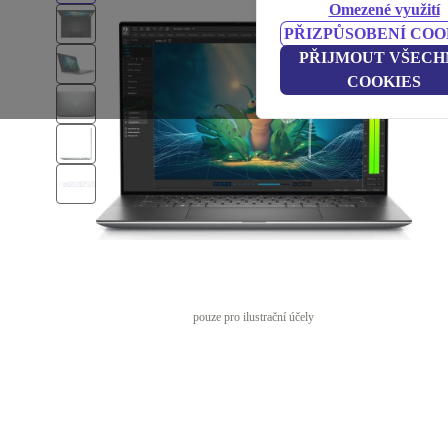
Omezené využití
PŘIZPŮSOBENÍ COO
PŘIJMOUT VŠECH
COOKIES
pouze pro ilustrační účely