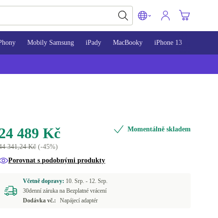
Phony
Mobily Samsung
iPady
MacBooky
iPhone 13
iPhone 
24 489 Kč
Momentálně skladem
44 341,24 Kč
(-45%)
Porovnat s podobnými produkty
Včetně dopravy:
10. Srp. -
12. Srp.
30denní záruka na Bezplatné vrácení
Dodávka vč.:
Napájecí adaptér