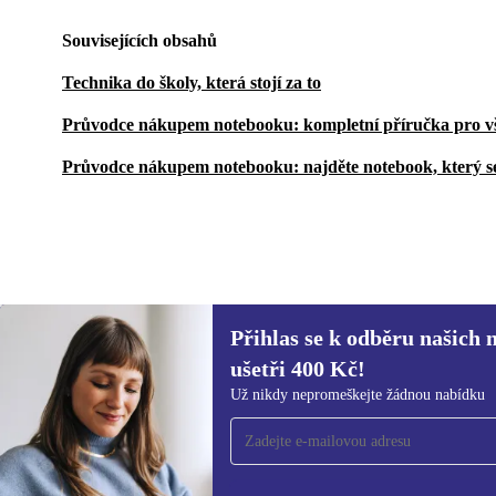
Souvisejících obsahů
Technika do školy, která stojí za to
Průvodce nákupem notebooku: kompletní příručka pro v
Průvodce nákupem notebooku: najděte notebook, který s
Přihlas se k odběru našich 
24 489 Kč
44 341,24 Kč
(-45%)
ušetři 400 Kč!
Přihlas se k odběru našich novinek a
Už nikdy nepromeškejte žádnou nabídku
ušetři 400 Kč!
Už nikdy nepromeškej žádnou nabídku.
Inf
Zás