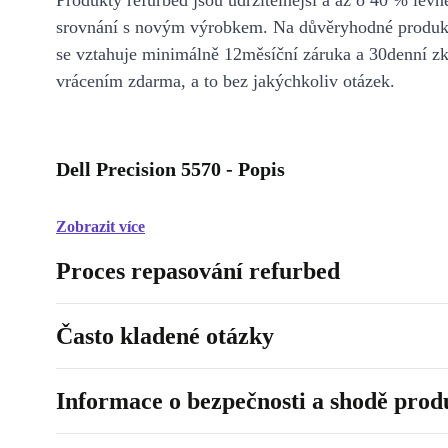
Produkty refurbed jsou udržitelnější a až o 40 % levně
srovnání s novým výrobkem. Na důvěryhodné produkt
se vztahuje minimálně 12měsíční záruka a 30denní z
vrácením zdarma, a to bez jakýchkoliv otázek.
Dell Precision 5570 - Popis
Zobrazit více
Proces repasování refurbed
Často kladené otázky
Informace o bezpečnosti a shodě prod