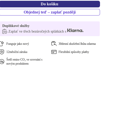
Do košíku
Objednej teď – zaplať později
Doplňkové služby
Zaplať ve třech bezúročných splátkách s
Funguje jako nový
30denní zkušební lhůta zdarma
12měsíční záruka
Flexibilní způsoby platby
Šetří emise CO₂ ve srovnání s
novým produktem