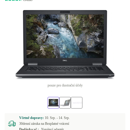
pouze pro ilustrační účely
Včetně dopravy:
10. Srp. -
14. Srp.
30denní záruka na Bezplatné vrácení
Dodávka vč.:
Napájecí adaptér