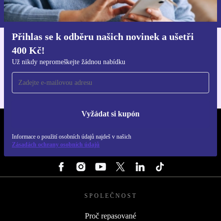
Informace o použití osobních údajů najdeš v našich
Zásadách ochrany osobních údajů
.
Přihlas se k odběru našich novinek a ušetři
400 Kč!
Stáhni si aplikaci refurbed
Pro iOS a Android
Už nikdy nepromeškejte žádnou nabídku
Vyžádat si kupón
REFURBED ČESKO - RETHINK NEW.
Informace o použití osobních údajů najdeš v našich
Zásadách ochrany osobních údajů
SLEDUJ NÁS
SPOLEČNOST
Proč repasované