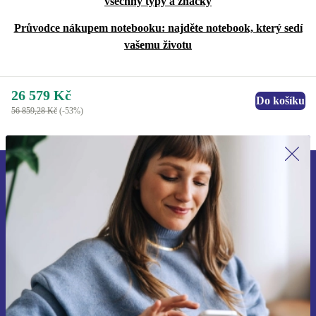
všechny typy a značky
Průvodce nákupem notebooku: najděte notebook, který sedí
vašemu životu
26 579 Kč
Do košíku
56 859,28 Kč
(-53%)
Přihlas se k odběru našich novinek a
ušetři 400 Kč!
Už nikdy nepromeškej žádnou nabídku.
Chci voucher