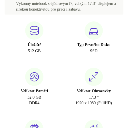
Výkonný notebook s 6jádrovým i7, velkým 17,3" displejem a
širokou konektivitou pro práci i zábavu.
Úložiště
Typ Pevného Disku
512 GB
SSD
Velikost Paměti
Velikost Obrazovky
32.0 GB
17.3 "
DDR4
1920 x 1080 (FullHD)