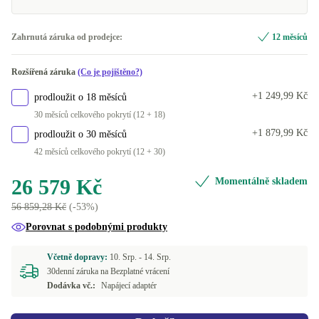
IT (QWERTY)
-2 634 Kč
Zahrnutá záruka od prodejce:
12 měsíců
UK (QWERTY)
+1 186 Kč
Rozšířená záruka
(Co je pojištěno?)
+1 249,99 Kč
prodloužit o 18 měsíců
30 měsíců celkového pokrytí (12 + 18)
+1 879,99 Kč
prodloužit o 30 měsíců
42 měsíců celkového pokrytí (12 + 30)
26 579 Kč
Momentálně skladem
56 859,28 Kč
(-53%)
Porovnat s podobnými produkty
Včetně dopravy:
10. Srp. -
14. Srp.
30denní záruka na Bezplatné vrácení
Dodávka vč.:
Napájecí adaptér