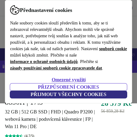
Stáhnout aplikaci
Stáhnout
Přednastavení cookies
Používejte refurbed rychle a snadno
Naše soubory cookies slouží především k tomu, aby se ti
zobrazoval relevantnější obsah. Abychom mohli vše správně
nastavit, potřebujeme tvůj souhlas k analýze toho, jak náš web
používáš, a k personalizaci obsahu i reklam. K tomu využíváme
cookies jak naše, tak od našich partnerů. Nastavení
souborů cookie
Mobily a smartphony
Notebooky
Tablety
Chytré hodinky
Doplňky
můžeš kdykoli změnit. Přečtěte si naše
informace o ochraně osobních údajů
. Přečtěte si
📱 -5 % NAVÍC na všechny iPhony – kód: IPHONEDEAL-
OP
zásady používání souborů cookie zpracovatele dat
.
Omezené využití
Domů
Produkty
Notebooky
Notebooky Dell
PŘIZPŮSOBENÍ COOKIES
Dell Precision 7730 | i7-
PŘIJMOUT VŠECHNY COOKIES
8850H | 17.3"
26 579 Kč
56 859,28 Kč
32 GB | 512 GB SSD | FHD | Quadro P3200 |
webová kamera | podsvícená klávesnice | FP |
Win 11 Pro | DE
(4,7/5)