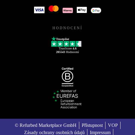
HODNOCENÍ
Trustpilot
TrustScore
4.6
205543
Hodnocení
© Refurbed Marketplace GmbH
Přístupnost
VOP
Zásady ochrany osobních údajů
Impressum