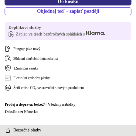
Do košíku
Objednej teď – zaplať později
Doplňkové služby
Zaplať ve třech bezúročných splátkách s
Funguje jako nový
30denní zkušební lhůta zdarma
12měsíční záruka
Flexibilní způsoby platby
Šetří emise CO₂ ve srovnání s novým produktem
Prodej a doprava:
belco24
|
Všechny nabídky
Odesláno z:
Německo
Bezpečné platby