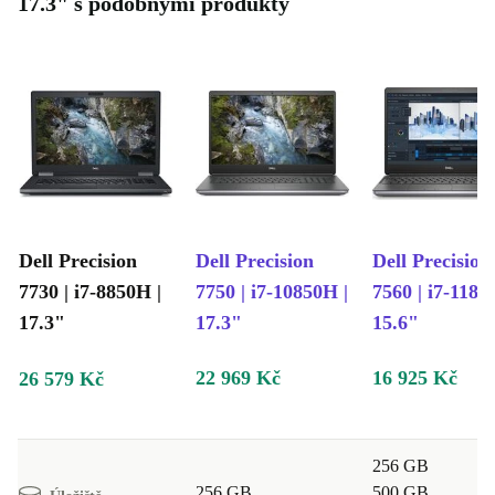
17.3" s podobnými produkty
Dell Precision
Dell Precision
Dell Precision
7730 | i7-8850H |
7750 | i7-10850H |
7560 | i7-1185
17.3"
17.3"
15.6"
22 969 Kč
16 925 Kč
26 579 Kč
256 GB
256 GB
500 GB