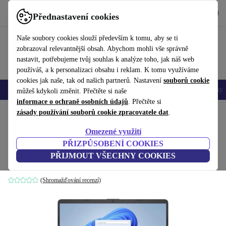
Stáhnout aplikaci
Stáhnout
Přednastavení cookies
Používejte refurbed rychle a snadno
Naše soubory cookies slouží především k tomu, aby se ti
zobrazoval relevantnější obsah. Abychom mohli vše správně
nastavit, potřebujeme tvůj souhlas k analýze toho, jak náš web
používáš, a k personalizaci obsahu i reklam. K tomu využíváme
cookies jak naše, tak od našich partnerů. Nastavení
souborů cookie
Mobily a smartphony
Notebooky
Tablety
Chytré hodinky
Doplňky
můžeš kdykoli změnit. Přečtěte si naše
informace o ochraně osobních údajů
. Přečtěte si
Domů
zásady používání souborů cookie zpracovatele dat
Produkty
Notebooky
Notebooky HP
.
Omezené využití
HP 15S-EQ3775NG | Ryzen 7 5825U |
PŘIZPŮSOBENÍ COOKIES
15.6"
PŘIJMOUT VŠECHNY COOKIES
16 GB | 1 TB SSD | FP | Win 11 Home | BE
(Shromažďování recenzí)