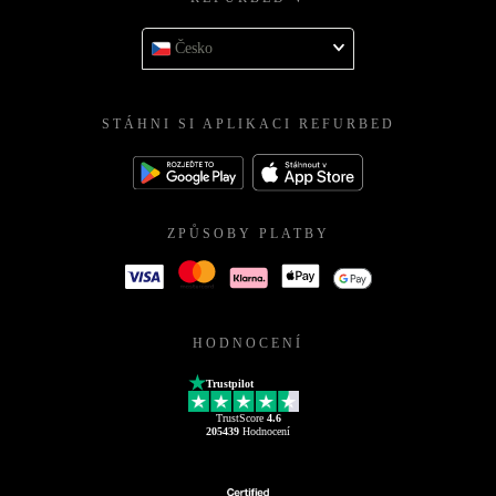
Česko
STÁHNI SI APLIKACI REFURBED
ZPŮSOBY PLATBY
HODNOCENÍ
Trustpilot
TrustScore
4.6
205439
Hodnocení