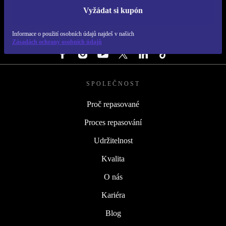
Vyžádat si kupón
REFURBED ČESKO - RETHINK NEW.
Informace o použití osobních údajů najdeš v našich
SLEDUJ NÁS
Zásadách ochrany osobních údajů
SPOLEČNOST
Proč repasované
Proces repasování
Udržitelnost
Kvalita
O nás
Kariéra
Blog