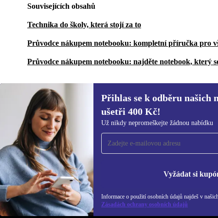
Souvisejících obsahů
Technika do školy, která stojí za to
Průvodce nákupem notebooku: kompletní příručka pro v
Průvodce nákupem notebooku: najděte notebook, který s
Přihlas se k odběru našich 
ušetři 400 Kč!
Přihlas se k odběru našich novinek a
Už nikdy nepromeškejte žádnou nabídku
ušetři 400 Kč!
Už nikdy nepromeškej žádnou nabídku.
Inf
Zás
Vyžádat si kupó
Informace o použití osobních údajů najdeš v našic
REFURBED ČESKO - RETHINK NEW.
Zásadách ochrany osobních údajů