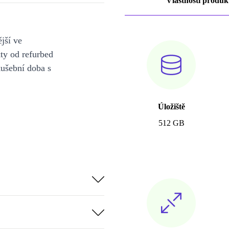
Vlastnosti produk
jší ve
y od refurbed
kušební doba s
Úložiště
512 GB