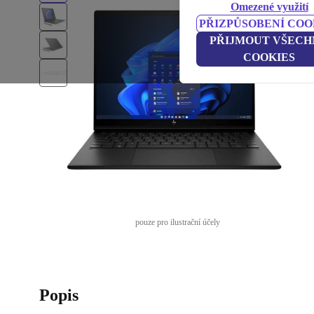
Omezené využití
PŘIZPŮSOBENÍ COO
PŘIJMOUT VŠECH
COOKIES
pouze pro ilustrační účely
Popis