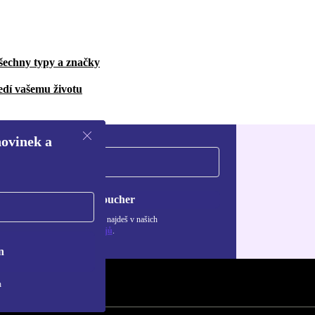
šechny typy a značky
edí vašemu životu
novinek a
Chci voucher
ormace o použití osobních údajů najdeš v našich
adách ochrany osobních údajů
.
n
h