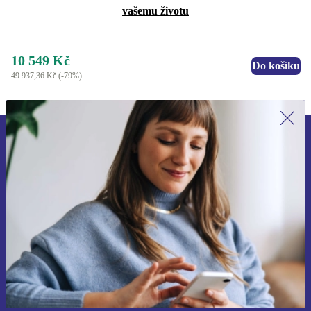
vašemu životu
10 549 Kč
Do košíku
49 937,36 Kč
(-79%)
Přihlas se k odběru našich novinek a
ušetři 400 Kč!
Už nikdy nepromeškej žádnou nabídku.
Chci voucher
Informace o použití osobních údajů najdeš v našich
Zásadách ochrany osobních údajů
.