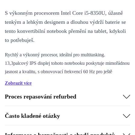
S výkonným procesorem Intel Core i5-8350U, úžasně
tenkým a lehkým designem a dlouhou výdrží baterie se
tento konvertibilní notebook přemění na tablet, kdykoli
to potřebuješ.
Rychlý a výkonný procesor, ideální pro multitasking.
13,3palcový IPS displej tohoto notebooku poskytuje mimořádnou
jasnost a kvalitu, s obnovovací frekvencí 60 Hz pro ještě
plynulejší obraz.
Zobrazit více
8. generace procesoru Intel Core i5 umožňuje spouštět jakoukoli
Proces repasování refurbed
aplikaci, včetně softwaru pro úpravu videa a dalších náročných
programů.
Je vybaven webkamerou pro live videochaty.
Často kladené otázky
Podporuje Intel UHD Graphics 620, takže si můžeš užít své
oblíbené hry nebo sledovat svůj oblíbený televizní pořad v
Informace o bezpečnosti a shodě produktů