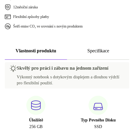
12měsíční záruka
Flexibilní způsoby platby
Šetří emise CO₂ ve srovnání s novým produktem
Vlastnosti produktu
Specifikace
Skvělý pro práci i zábavu na jednom zařízení
Výkonný notebook s dotykovým displejem a dlouhou výdrží
pro flexibilní použití.
Úložiště
Typ Pevného Disku
256 GB
SSD