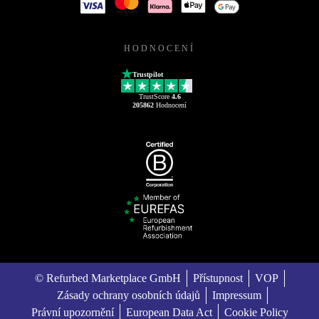
HODNOCENÍ
Trustpilot
TrustScore
4.6
205862
Hodnocení
© Refurbed Marketplace GmbH
Přístupnost
VOP
Zásady ochrany osobních údajů
Impressum
Právní upozornění
European Data Act
Cookie Policy