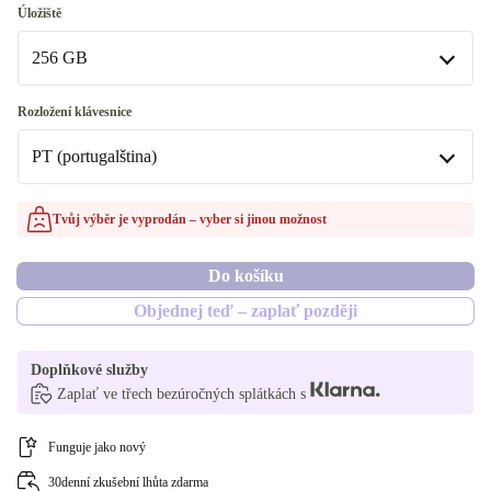
8.0 GB
Úložiště
K dispozici v jiné konfiguraci
256 GB
16.0 GB
256 GB
Rozložení klávesnice
K dispozici v jiné konfiguraci
PT (portugalština)
250 GB
PT (portugalština)
Tvůj výběr je vyprodán – vyber si jinou možnost
512 GB
K dispozici v jiné konfiguraci
Do košíku
1000 GB
SE (švédština)
Objednej teď – zaplať později
DE (německy)
Doplňkové služby
ES (španělština)
Zaplať ve třech bezúročných splátkách s
FR (francouzština)
Funguje jako nový
30denní zkušební lhůta zdarma
UK (angličtina)