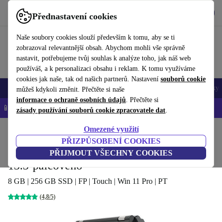
Stáhnout aplikaci
Stáhnout
Přednastavení cookies
Používejte refurbed rychle a snadno
Naše soubory cookies slouží především k tomu, aby se ti
zobrazoval relevantnější obsah. Abychom mohli vše správně
nastavit, potřebujeme tvůj souhlas k analýze toho, jak náš web
používáš, a k personalizaci obsahu i reklam. K tomu využíváme
cookies jak naše, tak od našich partnerů. Nastavení
souborů cookie
Mobily a smartphony
Notebooky
Tablety
Chytré hodinky
Doplňky
můžeš kdykoli změnit. Přečtěte si naše
informace o ochraně osobních údajů
. Přečtěte si
📱 -5 % NAVÍC na všechny iPhony – kód: IPHONEDEAL-
OP
zásady používání souborů cookie zpracovatele dat
.
Omezené využití
Domů
Produkty
Notebooky
Notebooky Lenovo
PŘIZPŮSOBENÍ COOKIES
Lenovo ThinkPad Yoga X380 | i5-8350U |
PŘIJMOUT VŠECHNY COOKIES
13.3-palcového
8 GB | 256 GB SSD | FP | Touch | Win 11 Pro | PT
(4,8/5)