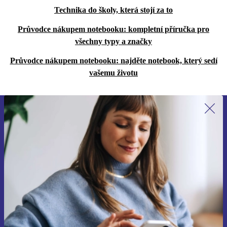
Technika do školy, která stojí za to
Průvodce nákupem notebooku: kompletní příručka pro
všechny typy a značky
Průvodce nákupem notebooku: najděte notebook, který sedí
vašemu životu
Přihlas se k odběru našich novinek a
ušetři 400 Kč!
Už nikdy nepromeškej žádnou nabídku.
Chci voucher
Informace o použití osobních údajů najdeš v našich
Zásadách ochrany osobních údajů
.