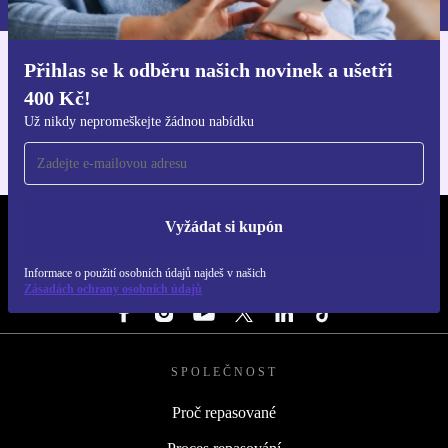
Přihlas se k odběru našich novinek a ušetři
Stáhni si aplikaci refurbed
400 Kč!
Pro iOS a Android
Už nikdy nepromeškejte žádnou nabídku
Vyžádat si kupón
REFURBED ČESKO - RETHINK NEW.
Informace o použití osobních údajů najdeš v našich
SLEDUJ NÁS
Zásadách ochrany osobních údajů
SPOLEČNOST
Proč repasované