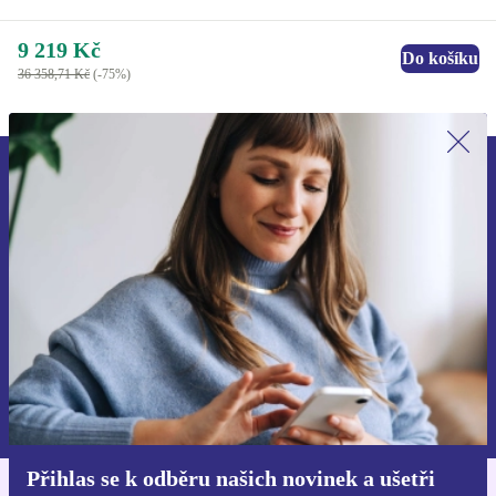
9 219 Kč
Do košíku
36 358,71 Kč
(-75%)
Přihlas se k odběru našich novinek a
ušetři 400 Kč!
Už nikdy nepromeškej žádnou nabídku.
Chci voucher
Informace o použití osobních údajů najdeš v našich
Zásadách ochrany osobních údajů
.
Přihlas se k odběru našich novinek a ušetři