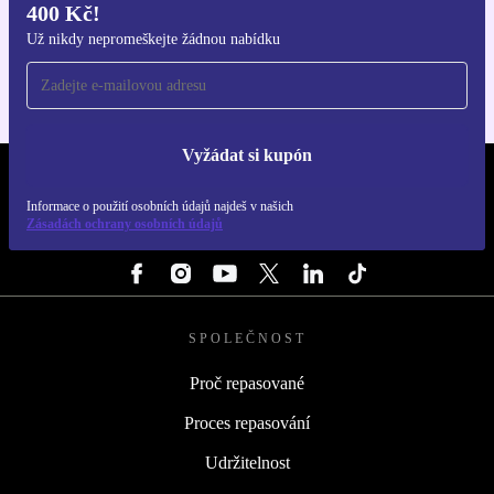
400 Kč!
Stáhni si aplikaci refurbed
Pro iOS a Android
Už nikdy nepromeškejte žádnou nabídku
Vyžádat si kupón
REFURBED ČESKO - RETHINK NEW.
Informace o použití osobních údajů najdeš v našich
Zásadách ochrany osobních údajů
SLEDUJ NÁS
SPOLEČNOST
Proč repasované
Proces repasování
Udržitelnost