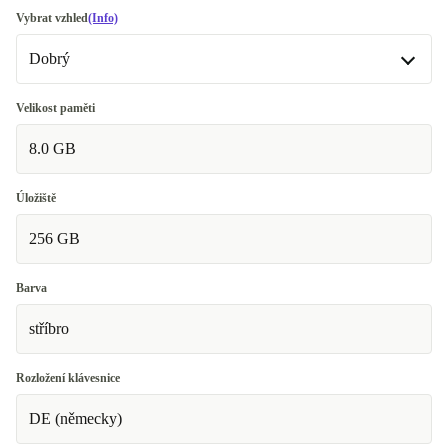
Vybrat vzhled
(Info)
Dobrý
Dobrý
Velikost paměti
8.0 GB
Velmi dobrý
+246 Kč
Vynikající
+726 Kč
Úložiště
256 GB
Barva
stříbro
Rozložení klávesnice
DE (německy)