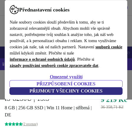
Stáhnout aplikaci
Stáhnout
Přednastavení cookies
Používejte refurbed rychle a snadno
Naše soubory cookies slouží především k tomu, aby se ti
zobrazoval relevantnější obsah. Abychom mohli vše správně
nastavit, potřebujeme tvůj souhlas k analýze toho, jak náš web
používáš, a k personalizaci obsahu i reklam. K tomu využíváme
cookies jak naše, tak od našich partnerů. Nastavení
souborů cookie
Mobily a smartphony
Notebooky
Tablety
Chytré hodinky
Doplňky
můžeš kdykoli změnit. Přečtěte si naše
informace o ochraně osobních údajů
. Přečtěte si
📱 -5 % NAVÍC na všechny iPhony – kód: IPHONEDEAL-
OP
zásady používání souborů cookie zpracovatele dat
.
Omezené využití
Domů
Produkty
Notebooky
Notebooky Microsoft
PŘIZPŮSOBENÍ COOKIES
Microsoft Surface Laptop 2 |
PŘIJMOUT VŠECHNY COOKIES
i5-8250U | 13.5"
9 219 Kč
36 358,71 Kč
8 GB | 256 GB SSD | Win 11 Home | stříbrná |
DE
(2 recenze)