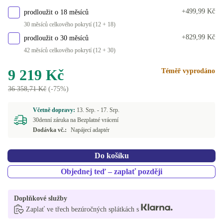
+499,99 Kč
prodloužit o 18 měsíců
30 měsíců celkového pokrytí (12 + 18)
+829,99 Kč
prodloužit o 30 měsíců
42 měsíců celkového pokrytí (12 + 30)
9 219 Kč
Téměř vyprodáno
36 358,71 Kč
(-75%)
Včetně dopravy:
13. Srp. -
17. Srp.
30denní záruka na Bezplatné vrácení
Dodávka vč.:
Napájecí adaptér
Do košíku
Objednej teď – zaplať později
Doplňkové služby
Zaplať ve třech bezúročných splátkách s