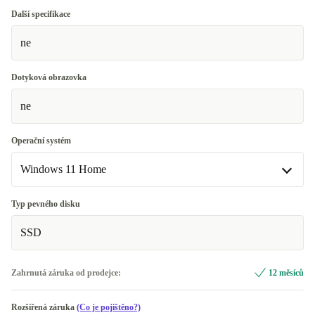
Další specifikace
ne
Dotyková obrazovka
ne
Operační systém
Windows 11 Home
Windows 11 Home
Typ pevného disku
SSD
Windows 11 Professional
Zahrnutá záruka od prodejce:
12 měsíců
Rozšířená záruka
(Co je pojištěno?)