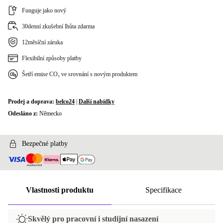
Funguje jako nový
30denní zkušební lhůta zdarma
12měsíční záruka
Flexibilní způsoby platby
Šetří emise CO₂ ve srovnání s novým produktem
Prodej a doprava:
belco24
|
Další nabídky
Odesláno z:
Německo
Bezpečné platby
Vlastnosti produktu
Specifikace
Skvělý pro pracovní i studijní nasazení