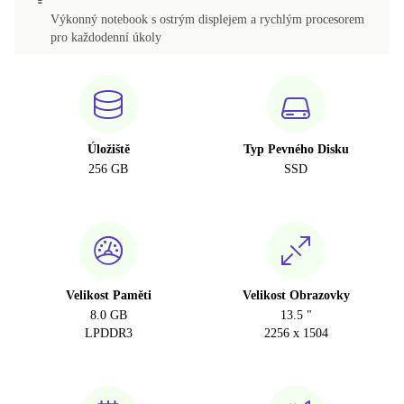
Výkonný notebook s ostrým displejem a rychlým procesorem
pro každodenní úkoly
Úložiště
Typ Pevného Disku
256 GB
SSD
Velikost Paměti
Velikost Obrazovky
8.0 GB
13.5 "
LPDDR3
2256 x 1504