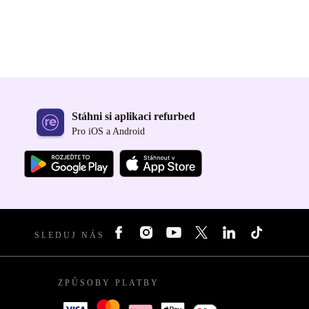
Stáhni si aplikaci refurbed
Pro iOS a Android
SLEDUJ NÁS
ZPŮSOBY PLATBY