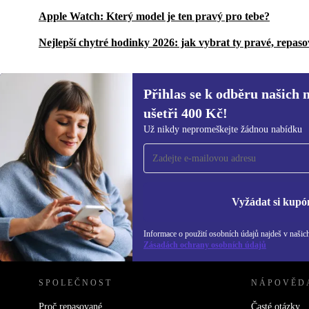
Apple Watch: Který model je ten pravý pro tebe?
Nejlepší chytré hodinky 2026: jak vybrat ty pravé, repas
Přihlas se k odběru našich 
ušetři 400 Kč!
Přihlas se k odběru našich novinek a
Už nikdy nepromeškejte žádnou nabídku
ušetři 400 Kč!
Už nikdy nepromeškej žádnou nabídku.
Inf
Zás
Vyžádat si kupó
Informace o použití osobních údajů najdeš v našic
REFURBED ČESKO - RETHINK NEW.
Zásadách ochrany osobních údajů
SPOLEČNOST
NÁPOVĚD
Proč repasované
Časté otázky