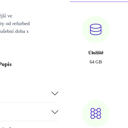
jší ve
y od refurbed
kušební doba s
Úložiště
64 GB
Popis