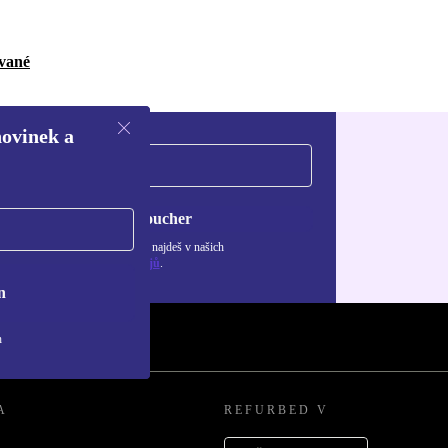
ované
novinek a
Chci voucher
ormace o použití osobních údajů najdeš v našich
adách ochrany osobních údajů
.
n
h
A
REFURBED V