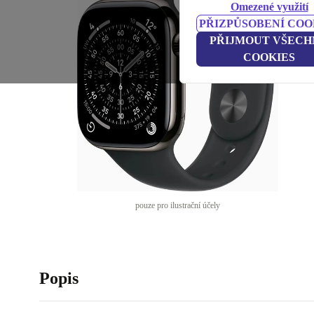
Omezené využití
PŘIZPŮSOBENÍ COO
PŘIJMOUT VŠECH
COOKIES
pouze pro ilustrační účely
Popis