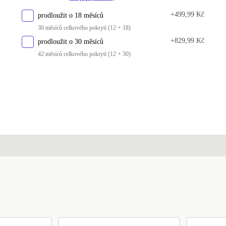
FR (francouzština)
+499,99 Kč
prodloužit o 18 měsíců
UK (angličtina)
30 měsíců celkového pokrytí (12 + 18)
+829,99 Kč
prodloužit o 30 měsíců
ND (severské země)
+344 Kč
42 měsíců celkového pokrytí (12 + 30)
PL (polština)
+344 Kč
NL (nizozemština)
+344 Kč
SE (švédština)
+344 Kč
SI (slovinština)
+344 Kč
GR (řečtina)
+344 Kč
DK (dánština)
+344 Kč
NO (norština)
+620 Kč