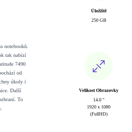
Úložiště
250 GB
ss notebooků.
ok tak nabízí
atitude 7490
pochází od
chny úkoly i
nice. Další
Velikost Obrazovky
ozhraní. To
14.0 "
1920 x 1080
.
(FullHD)