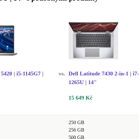
 5420 | i5-1145G7 |
vs.
Dell Latitude 7430 2-in-1 | i7-
1265U | 14"
15 649 Kč
250 GB
256 GB
500 GB