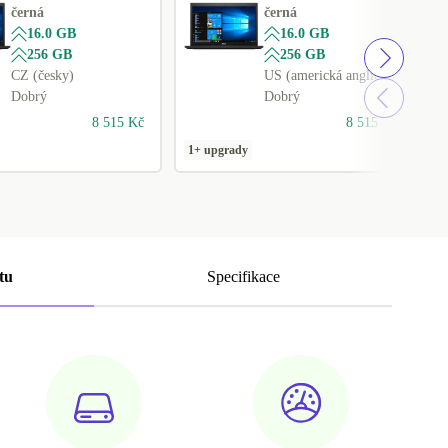
černá
černá
16.0 GB
16.0 GB
256 GB
256 GB
CZ (česky)
US (americká angličtina)
Dobrý
Dobrý
8 515 Kč
8 515 Kč
1+ upgrady
1
tu
Specifikace