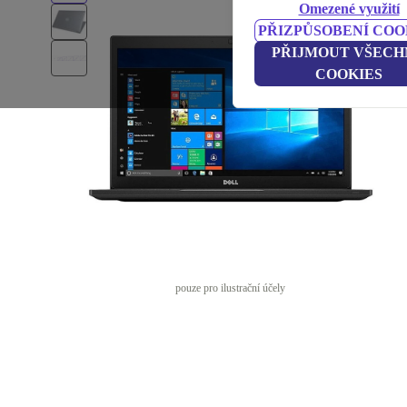
Omezené využití
PŘIZPŮSOBENÍ COO
PŘIJMOUT VŠECH
COOKIES
pouze pro ilustrační účely