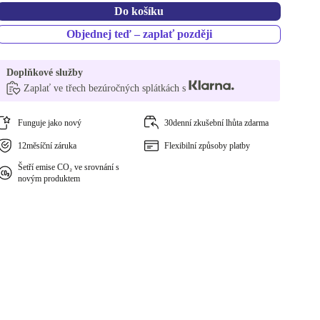
Do košíku
Objednej teď – zaplať později
Doplňkové služby
Zaplať ve třech bezúročných splátkách s
Funguje jako nový
30denní zkušební lhůta zdarma
12měsíční záruka
Flexibilní způsoby platby
Šetří emise CO₂ ve srovnání s
novým produktem