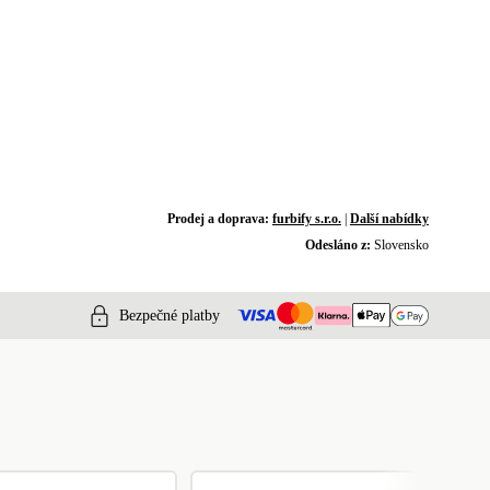
Prodej a doprava:
furbify s.r.o.
|
Další nabídky
Odesláno z:
Slovensko
Bezpečné platby