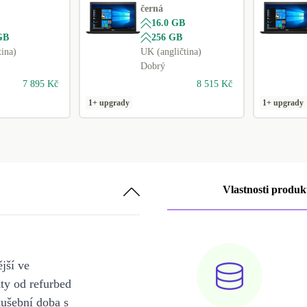
černá
16.0 GB
GB
256 GB
tina)
UK (angličtina)
Dobrý
7 895 Kč
8 515 Kč
1+ upgrady
1+ upgrady
Vlastnosti produk
jší ve
y od refurbed
kušební doba s