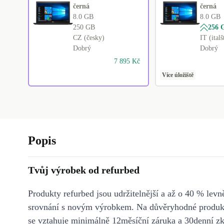
černá
černá
8.0 GB
8.0 GB
250 GB
256 
CZ (česky)
IT (italš
Dobrý
Dobrý
7 895 Kč
Více úložiště
Popis
Tvůj výrobek od refurbed
Produkty refurbed jsou udržitelnější a až o 40 % levně
srovnání s novým výrobkem. Na důvěryhodné produkt
se vztahuje minimálně 12měsíční záruka a 30denní z