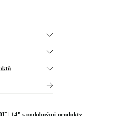
uktů
50U | 14" s podobnými produkty