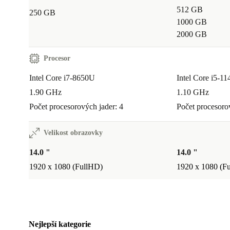
512 GB
250 GB
1000 GB
2000 GB
Procesor
Intel Core i7-8650U
Intel Core i5-1
1.90 GHz
1.10 GHz
Počet procesorových jader: 4
Počet procesoro
Velikost obrazovky
14.0 "
14.0 "
1920 x 1080 (FullHD)
1920 x 1080 (F
Nejlepší kategorie