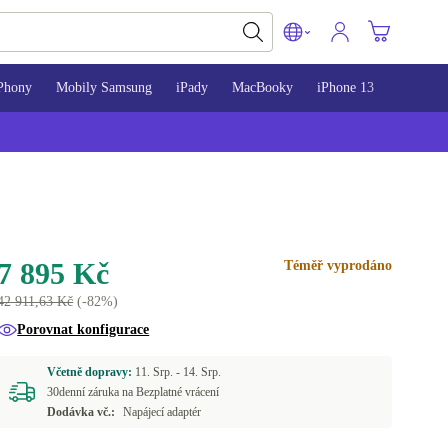
Phony
Mobily Samsung
iPady
MacBooky
iPhone 13
iPhone 
7 895 Kč
Téměř vyprodáno
42 911,63 Kč
(-82%)
Porovnat konfigurace
Včetně dopravy:
11. Srp. -
14. Srp.
30denní záruka na Bezplatné vrácení
Dodávka vč.:
Napájecí adaptér