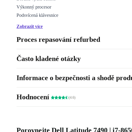
Výkonný procesor
Podsvícená klávesnice
Kompletně repasovaný
Zobrazit více
Proces repasování refurbed
Často kladené otázky
Informace o bezpečnosti a shodě prod
Hodnocení
(4.6)
Porovnejte Dell Latitude 7490 | i7-86