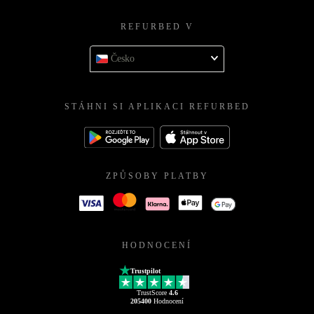
REFURBED V
Česko
STÁHNI SI APLIKACI REFURBED
ZPŮSOBY PLATBY
HODNOCENÍ
Trustpilot
TrustScore
4.6
205400
Hodnocení