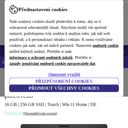
Stáhnout aplikaci
Stáhnout
Přednastavení cookies
Používejte refurbed rychle a snadno
Naše soubory cookies slouží především k tomu, aby se ti
zobrazoval relevantnější obsah. Abychom mohli vše správně
nastavit, potřebujeme tvůj souhlas k analýze toho, jak náš web
používáš, a k personalizaci obsahu i reklam. K tomu využíváme
cookies jak naše, tak od našich partnerů. Nastavení
souborů cookie
Mobily a smartphony
Notebooky
Tablety
Chytré hodinky
Doplňky
můžeš kdykoli změnit. Přečtěte si naše
informace o ochraně osobních údajů
. Přečtěte si
📱 -5 % NAVÍC na všechny iPhony – kód: IPHONEDEAL-
OP
zásady používání souborů cookie zpracovatele dat
.
Omezené využití
Domů
Produkty
Notebooky
Notebooky Dell
PŘIZPŮSOBENÍ COOKIES
Dell Precision 3540 | i7-8565U | 15.6-
PŘIJMOUT VŠECHNY COOKIES
palcového
16 GB | 256 GB SSD | Touch | Win 11 Home | DE
(Shromažďování recenzí)