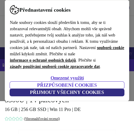
Stáhnout aplikaci
Stáhnout
Přednastavení cookies
Používejte refurbed rychle a snadno
Naše soubory cookies slouží především k tomu, aby se ti
zobrazoval relevantnější obsah. Abychom mohli vše správně
nastavit, potřebujeme tvůj souhlas k analýze toho, jak náš web
používáš, a k personalizaci obsahu i reklam. K tomu využíváme
cookies jak naše, tak od našich partnerů. Nastavení
souborů cookie
Mobily a smartphony
Notebooky
Tablety
Chytré hodinky
Doplňky
můžeš kdykoli změnit. Přečtěte si naše
informace o ochraně osobních údajů
. Přečtěte si
📱 -5 % NAVÍC na všechny iPhony – kód: IPHONEDEAL-
OP
zásady používání souborů cookie zpracovatele dat
.
Omezené využití
Domů
Produkty
Notebooky
Notebooky HP
PŘIZPŮSOBENÍ COOKIES
HP EliteBook 745 G6 | Ryzen 3 PRO
PŘIJMOUT VŠECHNY COOKIES
3300U | 14-palcových
16 GB | 256 GB SSD | Win 11 Pro | DE
(Shromažďování recenzí)