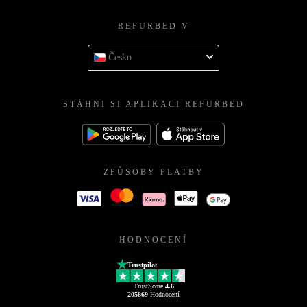
REFURBED V
Česko
STÁHNI SI APLIKACI REFURBED
ZPŮSOBY PLATBY
HODNOCENÍ
Trustpilot
TrustScore
4.6
205869
Hodnocení